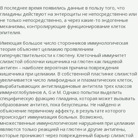
В последнее время появились данные в пользу того, что
глиадины действуют на энтероциты не непосредственно или
не только непосредственно, а через какие-то эндогенные
механизмы, контролирующие функционирование клеток
эпителия.
Имеющая большое число сторонников иммунологическая
теория объясняет целиакию проявлением
гиперчувствительности к глютену. Клеточный иммунитет
слизистой оболочки кишечника на глютен как пищевой
антиген – наиболее вероятная причина повреждения
кишечника при целиакии. В собственной пластинке слизистой
увеличивается число лимфоидных и плазматических клеток,
вырабатывающих антиглиадиновые антитела трех классов
иммуноглобулинов A, G и М. Однако попытки выделить
специфическую фракцию глиадина, которая может вызывать
образование антител, пока безуспешны. Не найдено и
объяснение первичному аффекту, в результате которого
происходит иммунизация больных. Возможно,
множественные иммунологические нарушения при целиакии
являются только реакцией на глютен и другие антигены,
которые проникают через поврежденный барьер слизистой