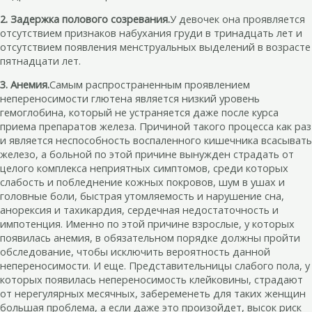
2. Задержка полового созревания.
У девочек она проявляется
отсутствием признаков набухания груди в тринадцать лет и
отсутствием появления менструальных выделений в возрасте
пятнадцати лет.
3. Анемия.
Самым распространенным проявлением
непереносимости глютена является низкий уровень
гемоглобина, который не устраняется даже после курса
приема препаратов железа. Причиной такого процесса как раз
и является неспособность воспаленного кишечника всасывать
железо, а больной по этой причине вынужден страдать от
целого комплекса неприятных симптомов, среди которых
слабость и побледнение кожных покровов, шум в ушах и
головные боли, быстрая утомляемость и нарушение сна,
анорексия и тахикардия, сердечная недостаточность и
импотенция. Именно по этой причине взрослые, у которых
появилась анемия, в обязательном порядке должны пройти
обследование, чтобы исключить вероятность данной
непереносимости. И еще. Представительницы слабого пола, у
которых появилась непереносимость клейковины, страдают
от нерегулярных месячных, забеременеть для таких женщин
большая проблема, а если даже это произойдет, высок риск