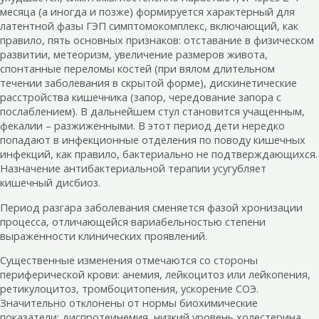
месяца (а иногда и позже) формируется характерный для
латентной фазы ГЭП симптомокомплекс, включающий, как
правило, пять основных признаков: отставание в физическом
развитии, метеоризм, увеличение размеров живота,
спонтанные переломы костей (при вялом длительном
течении заболевания в скрытой форме), дискинетические
расстройства кишечника (запор, чередование запора с
послаблением). В дальнейшем стул становится учащенным,
фекалии – разжиженными. В этот период дети нередко
попадают в инфекционные отделения по поводу кишечных
инфекций, как правило, бактериально не подтверждающихся.
Назначение антибактериальной терапии усугубляет
кишечный дисбиоз.
Период разгара заболевания сменяется фазой хронизации
процесса, отличающейся вариабельностью степени
выраженности клинических проявлений.
Существенные изменения отмечаются со стороны
периферической крови: анемия, лейкоцитоз или лейкопения,
ретикулоцитоз, тромбоцитопения, ускорение СОЭ.
Значительно отклонены от нормы биохимические
показатели: диспротеинемия, низкий уровень холестерина,