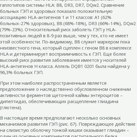
гаплотипов системы HLA: В8, DR3, DR7, DQw2. Сравнение
больных ГЭП и здоровых показало положительную
ассоциацию HLA-антигенов 1 и 11 классов: А1 (62%
больных-27% здоровых), В8 (68%-18%), DR3 (66%-14%), DQw2
(79%-23%). Относительный риск заболеть ГЭП у HLA-
позитивных людей в 8-9 раз выше, чем у тех, кто не имеет
этой особенности. По-видимому, В8 служит маркером пока
неизвестного гена, который сцеплен с геном В8 в комплексе
HLA и детерминирует восприимчивость к ГЭП. Еще более
высокий риск развития заболевания имеется у носителей
HLA-антигенов Н класса. Аллель DQВ1 0201 была найдена у
96,3% больных ГЭП.
При этом наиболее распространенным является
предположение о наследственно обусловленном снижении
активности ферментов щеточной каймы энтероцитов –
дипептидаз, обеспечивающих расщепление глиадина
(глютена).
В настоящее время предполагают несколько основных
механизмов развития ГЭП (рис. 67). Повреждающее действие
на слизистую оболочку тонкой кишки оказывает глиадин –
один из основных компонентов растительного белка