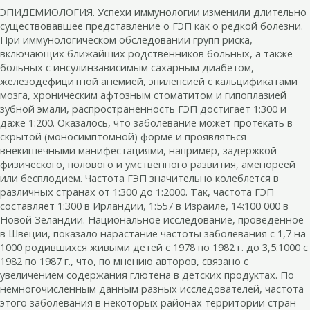
ЭПИДЕМИОЛОГИЯ. Успехи иммунологии изменили длительно
существовавшее представление о ГЭП как о редкой болезни.
При иммунологическом обследовании групп риска,
включающих ближайших родственников больных, а также
больных с инсулинзависимым сахарным диабетом,
железодефицитной анемией, эпилепсией с кальцификатами
мозга, хроническим афтозным стоматитом и гипоплазией
зубной эмали, распространенность ГЭП достигает 1:300 и
даже 1:200. Оказалось, что заболевание может протекать в
скрытой (моносимптомной) форме и проявляться
внекишечными манифестациями, например, задержкой
физического, полового и умственного развития, аменореей
или бесплодием. Частота ГЭП значительно колеблется в
различных странах от 1:300 до 1:2000. Так, частота ГЭП
составляет 1:300 в Ирландии, 1:557 в Израиле, 14:100 000 в
Новой Зеландии. Национальное исследование, проведенное
в Швеции, показало нарастание частоты заболевания с 1,7 на
1000 родившихся живыми детей с 1978 по 1982 г. до 3,5:1000 с
1982 по 1987 г., что, по мнению авторов, связано с
увеличением содержания глютена в детских продуктах. По
немногочисленным данным разных исследователей, частота
этого заболевания в некоторых районах территории стран