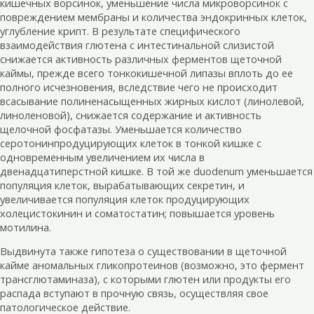
кишечных ворсинок, уменьшение числа микроворсинок с
повреждением мембраны и количества эндокринных клеток,
углубление крипт. В результате специфического
взаимодействия глютена с интестинальной слизистой
снижается активность различных ферментов щеточной
каймы, прежде всего тонкокишечной липазы вплоть до ее
полного исчезновения, вследствие чего не происходит
всасывание полиненасыщенных жирных кислот (линолевой,
линоленовой), снижается содержание и активность
щелочной фосфатазы. Уменьшается количество
серотонинпродуцирующих клеток в тонкой кишке с
одновременным увеличением их числа в
двенадцатиперстной кишке. В той же duodenum уменьшается
популяция клеток, вырабатывающих секретин, и
увеличивается популяция клеток продуцирующих
холецистокинин и соматостатин; повышается уровень
мотилина.
Выдвинута также гипотеза о существовании в щеточной
кайме аномальных гликопротеинов (возможно, это фермент
трансглютаминаза), с которыми глютен или продукты его
распада вступают в прочную связь, осуществляя свое
патологическое действие.