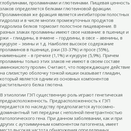
глобулинами, проламинами и глютеинами. Пищевая ценность
злаков определяется белками глютеиновой фракции.
Проламиновая же фракция является ингибитором полостных
гидролаз и в числе многих промежуточных продуктов
гидролиза белков тормозит полостное пищеварение. В
разных злаках проламины имеют свое название: в пшенице и
ржи – глиадины, в ячмене – гордеины, в овсе – авенины, в
кукурузе – зеины и т.д. Наиболее высокое содержание
проламинов в пшенице, ржи (33-37%) и просе (55%),
наименьшее – в гречихе (1,1%) и кукурузе (5,9%). Причем
проламины только этих злаков не имеют в своем составе
аминокислоту пролин. Считают, что повреждающее действие
на слизистую оболочку тонкой кишки оказывает глиадин,
который является одним из основных компонентов
растительного белка глютена.
В этиологии ГЭП существенную роль играют генетическая
предрасположенность. Предрасположенность к ГЭП
передается по наследству: предполагается аутосомно-
доминантный тип передачи с неполной пенетрантностью
патологического гена. При данном заболевании, как и при
других с аутоиммунным компонентом патогенеза, имеет
место высокая частота обнаружения определенных