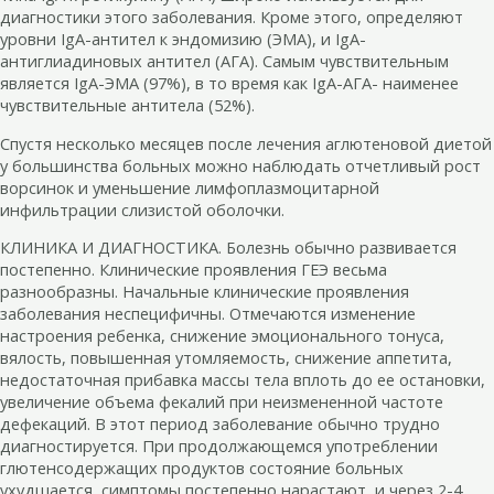
диагностики этого заболевания. Кроме этого, определяют
уровни IgА-антител к эндомизию (ЭМА), и IgA-
антиглиадиновых антител (АГА). Самым чувствительным
является IgA-ЭМА (97%), в то время как IgА-АГА- наименее
чувствительные антитела (52%).
Спустя несколько месяцев после лечения аглютеновой диетой
у большинства больных можно наблюдать отчетливый рост
ворсинок и уменьшение лимфоплазмоцитарной
инфильтрации слизистой оболочки.
КЛИНИКА И ДИАГНОСТИКА. Болезнь обычно развивается
постепенно. Клинические проявления ГЕЭ весьма
разнообразны. Начальные клинические проявления
заболевания неспецифичны. Отмечаются изменение
настроения ребенка, снижение эмоционального тонуса,
вялость, повышенная утомляемость, снижение аппетита,
недостаточная прибавка массы тела вплоть до ее остановки,
увеличение объема фекалий при неизмененной частоте
дефекаций. В этот период заболевание обычно трудно
диагностируется. При продолжающемся употреблении
глютенсодержащих продуктов состояние больных
ухудшается, симптомы постепенно нарастают, и через 2-4