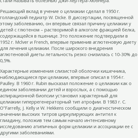
стали называть болезнью Джи-Хертера-Хюбнера.
Решающий вклад в учение о целиакии сделал в 1950 г.
голландский педиатр W. Dicke. В диссертации, посвященной
этому заболеванию, он впервые связал причину целиакии у
детей с глютеном – растворимой в алкоголе фракцией белка,
содержащейся в пшенице. Это положение подтвердили в
1952 г. Mclver и French, впервые применив аглютеновую диету
для лечения целиакии. После широкого внедрения
аглютеновой диеты летальность резко снизилась с 10-30% до
0,5%.
Характерные изменения слизистой оболочки кишечника,
наблюдающиеся при целиакии, впервые описал в 1954 г.
Paulley. В 1960 г. Rubin высказал положение о целиакии как о
едином заболевании детей и взрослых, а с помощью
аспирационной биопсии установил характерный для
целиакии гиперрегенераторный тип атрофии. В 1983 г. С.
O”Farrelly, J. Kelly и W. Hekkens сообщили о диагностическом
значении высоких титров циркулирующих антител к
глиадину, положив тем самым начало интенсивному
исследованию атипичных форм целиакии и ассоциации ее с
другими заболеваниями.