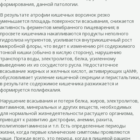
формирования, данной патологии.
В результате атрофии кишечных ворсинок резко
уменьшается площадь поверхности всасывания, снижается
активность ферментов мембранного пищеварения; в
просвете кишечника накапливаются продукты неполного
гидролиза нутриентов, усиливается внутрикишечный рост
микробной флоры, что ведет к изменению рН содержимого
тонкой кишки (обычно в кислую сторону), нарушению
транспорта воды, электролитов, белка, усиленному
выведению их из сосудистого русла. Недостаточное
всасывание жирных и желчных кислот, активирующих цАМФ,
обусловливает усиление кишечной секреции и перистальтики,
в результате содержимое кишечника разжижается и
формируется полифекалия.
Нарушение всасывания и потеря белка, жиров, электролитов,
витаминов, минеральных и других веществ, необходимых
для нормальной жизнедеятельности растущего организма,
приводят к развитию дистрофии, анемии, рахита,
полигиповитаминоза и т.п. Есть определенные периоды
жизни, когда первые клинические симптомы проявляются
чаще. Прежде всего, это период, когда в пищевой рацион