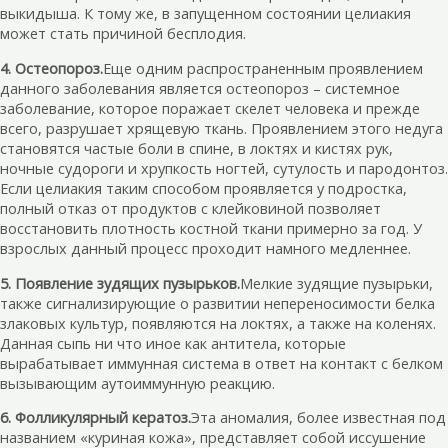
выкидыша. К тому же, в запущенном состоянии целиакия
может стать причиной бесплодия.
4. Остеопороз.
Еще одним распространенным проявлением
данного заболевания является остеопороз – системное
заболевание, которое поражает скелет человека и прежде
всего, разрушает хрящевую ткань. Проявлением этого недуга
становятся частые боли в спине, в локтях и кистях рук,
ночные судороги и хрупкость ногтей, сутулость и пародонтоз.
Если целиакия таким способом проявляется у подростка,
полный отказ от продуктов с клейковиной позволяет
восстановить плотность костной ткани примерно за год. У
взрослых данный процесс проходит намного медленнее.
5. Появление зудящих пузырьков.
Мелкие зудящие пузырьки,
также сигнализирующие о развитии непереносимости белка
злаковых культур, появляются на локтях, а также на коленях.
Данная сыпь ни что иное как антитела, которые
вырабатывает иммунная система в ответ на контакт с белком
вызывающим аутоиммунную реакцию.
6. Фолликулярный кератоз.
Эта аномалия, более известная под
названием «куриная кожа», представляет собой иссушение