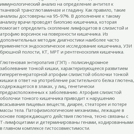
иммунологический анализ на определение антител к
тканевой трансглютаминазе и гладину. Как правило, такие
анализы достоверны на 95–97%. В дополнение к такому
анализу врачи проводят биопсию кишечника, которая
помогает определить скопление лимфоцитов в слизистой и
атрофию ворсинок на поверхности кишечника. Из
дополнительных методик диагностики наиболее часто
применяется эндоскопическое исследование кишечника, УЗИ
брюшной полости, КТ, МРТ и рентгеноскопия кишечника.
Глютеновая энтеропатия (ГЭП) – полисиндромное
заболевание тонкой кишки, характеризующееся развитием
гиперрегенераторной атрофии слизистой оболочки тонкой
кишки в ответ на употребление растительного белка глютена,
содержащегося в злаках, у лиц, генетически
предрасположенных к заболеванию. Атрофия слизистой
оболочки тонкого кишечника приводит к нарушению
всасывания пищевых веществ, диарее, стеаторее и потере
массы тела. Патофизиологические механизмы, лежащие в
основе повреждающего действия глютена, тесно связаны с
Т-лимфоцитами и детерминированы генами, кодированными
в главном комплексе гистосовместимости.