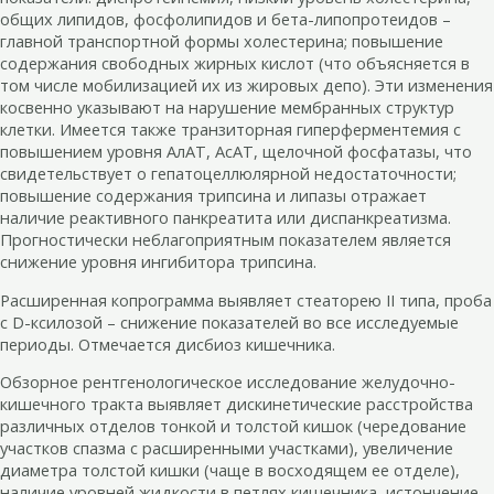
общих липидов, фосфолипидов и бета-липопротеидов –
главной транспортной формы холестерина; повышение
содержания свободных жирных кислот (что объясняется в
том числе мобилизацией их из жировых депо). Эти изменения
косвенно указывают на нарушение мембранных структур
клетки. Имеется также транзиторная гиперферментемия с
повышением уровня АлАТ, АсАТ, щелочной фосфатазы, что
свидетельствует о гепатоцеллюлярной недостаточности;
повышение содержания трипсина и липазы отражает
наличие реактивного панкреатита или диспанкреатизма.
Прогностически неблагоприятным показателем является
снижение уровня ингибитора трипсина.
Расширенная копрограмма выявляет стеаторею II типа, проба
с D-ксилозой – снижение показателей во все исследуемые
периоды. Отмечается дисбиоз кишечника.
Обзорное рентгенологическое исследование желудочно-
кишечного тракта выявляет дискинетические расстройства
различных отделов тонкой и толстой кишок (чередование
участков спазма с расширенными участками), увеличение
диаметра толстой кишки (чаще в восходящем ее отделе),
наличие уровней жидкости в петлях кишечника, истончение