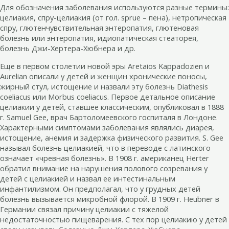
Для обозначения заболевания используются разные термины:
целиакия, спру-целиакия (от гол. sprue – пена), нетропическая
спру, глютенчувствительная энтеропатия, глютеновая
болезнь или энтеропатия, идиопатическая стеаторея,
болезнь Джи-Хертера-Хюбнера и др.
Еще в первом столетии новой эры Aretaios Kappadozien и
Aurelian описали у детей и женщин хронические поносы,
жирный стул, истощение и назвали эту болезнь Diathesis
coeliacus или Morbus coeliacus. Первое детальное описание
целиакии у детей, ставшее классическим, опубликовал в 1888
г. Samuel Gee, врач Бартоломеевского госпиталя в Лондоне.
Характерными симптомами заболевания являлись диарея,
истощение, анемия и задержка физического развития. S. Gee
называл болезнь целиакией, что в переводе с латинского
означает «чревная болезнь». В 1908 г. американец Herter
обратил внимание на нарушения полового созревания у
детей с целиакией и назвал ее интестинальным
инфантилизмом. Он предполагал, что у грудных детей
болезнь вызывается микробной флорой. В 1909 г. Heubner в
Германии связал причину целиакии с тяжелой
недостаточностью пищеварения. С тех пор целиакию у детей