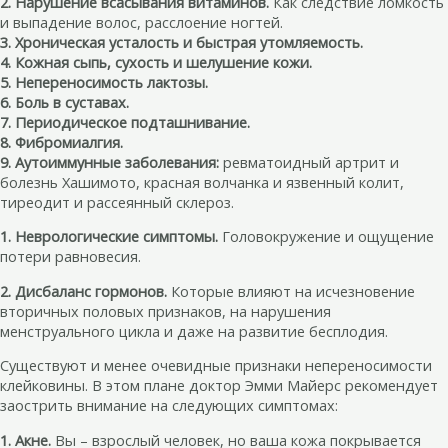
2. Нарушение всасывания витаминов.
Как следствие ломкость
и выпадение волос, расслоение ногтей.
3. Хроническая усталость и быстрая утомляемость.
4. Кожная сыпь, сухость и шелушение кожи.
5. Непереносимость лактозы.
6. Боль в суставах.
7. Периодическое подташнивание.
8. Фибромиалгия.
9. Аутоиммунные заболевания:
ревматоидный артрит и
болезнь Хашимото, красная волчанка и язвенный колит,
тиреодит и рассеянный склероз.
1. Неврологические симптомы.
Головокружение и ощущение
потери равновесия.
2. Дисбаланс гормонов.
Которые влияют на исчезновение
вторичных половых признаков, на нарушения
менструального цикла и даже на развитие бесплодия.
Существуют и менее очевидные признаки непереносимости
клейковины. В этом плане доктор Эмми Майерс рекомендует
заострить внимание на следующих симптомах:
1. Акне.
Вы – взрослый человек, но ваша кожа покрывается