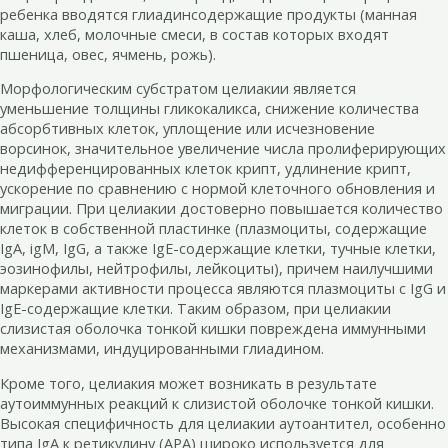
ребенка вводятся глиадинсодержащие продукты (манная
каша, хлеб, молочные смеси, в состав которых входят
пшеница, овес, ячмень, рожь).
Морфологическим субстратом целиакии является
уменьшение толщины гликокаликса, снижение количества
абсорбтивных клеток, уплощение или исчезновение
ворсинок, значительное увеличение числа пролиферирующих
недифференцированных клеток крипт, удлинение крипт,
ускорение по сравнению с нормой клеточного обновления и
миграции. При целиакии достоверно повышается количество
клеток в собственной пластинке (плазмоциты, содержащие
IgA, igM, IgG, а также IgЕ-содержащие клетки, тучные клетки,
эозинофилы, нейтрофилы, лейкоциты), причем наилучшими
маркерами активности процесса являются плазмоциты с IgG и
IgЕ-содержащие клетки. Таким образом, при целиакии
слизистая оболочка тонкой кишки повреждена иммунными
механизмами, индуцированными глиадином.
Кроме того, целиакия может возникать в результате
аутоиммунных реакций к слизистой оболочке тонкой кишки.
Высокая специфичность для целиакии аутоантител, особенно
типа IgA к ретикулину (АРА) широко используется для