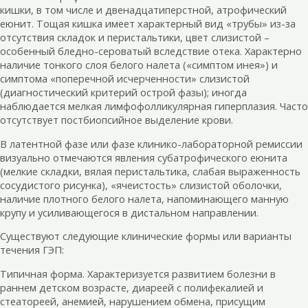
кишки, в том числе и двенадцатиперстной, атрофический
еюнит. Тощая кишка имеет характерный вид «трубы» из-за
отсутствия складок и перистальтики, цвет слизистой –
особенный бледно-сероватый вследствие отека. Характерно
наличие тонкого слоя белого налета («симптом инея») и
симптома «поперечной исчерченности» слизистой
(диагностический критерий острой фазы); иногда
наблюдается мелкая лимфофолликулярная гиперплазия. Часто
отсутствует постбиопсийное выделение крови.
В латентной фазе или фазе клинико-лабораторной ремиссии
визуально отмечаются явления субатрофического еюнита
(мелкие складки, вялая перистальтика, слабая выраженность
сосудистого рисунка), «ячеистость» слизистой оболочки,
наличие плотного белого налета, напоминающего манную
крупу и усиливающегося в дистальном направлении.
Существуют следующие клинические формы или варианты
течения ГЭП:
Типичная форма. Характеризуется развитием болезни в
раннем детском возрасте, диареей с полифекалией и
стеатореей, анемией, нарушением обмена, присущим