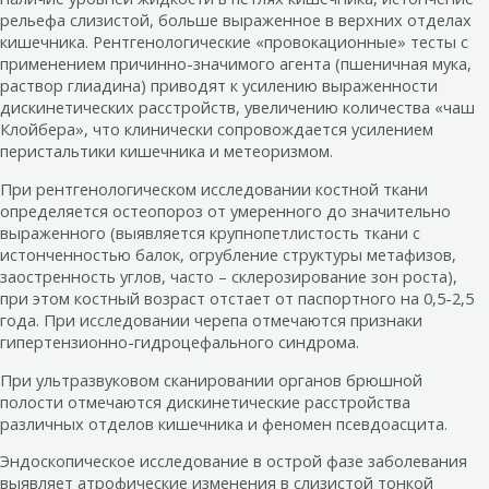
рельефа слизистой, больше выраженное в верхних отделах
кишечника. Рентгенологические «провокационные» тесты с
применением причинно-значимого агента (пшеничная мука,
раствор глиадина) приводят к усилению выраженности
дискинетических расстройств, увеличению количества «чаш
Клойбера», что клинически сопровождается усилением
перистальтики кишечника и метеоризмом.
При рентгенологическом исследовании костной ткани
определяется остеопороз от умеренного до значительно
выраженного (выявляется крупнопетлистость ткани с
истонченностью балок, огрубление структуры метафизов,
заостренность углов, часто – склерозирование зон роста),
при этом костный возраст отстает от паспортного на 0,5-2,5
года. При исследовании черепа отмечаются признаки
гипертензионно-гидроцефального синдрома.
При ультразвуковом сканировании органов брюшной
полости отмечаются дискинетические расстройства
различных отделов кишечника и феномен псевдоасцита.
Эндоскопическое исследование в острой фазе заболевания
выявляет атрофические изменения в слизистой тонкой