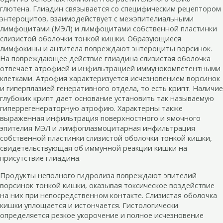
глютена. Глиадин связывается со специфическим рецептором
энтероцитов, взаимодействует с межэпителиальными
лимфоцитами (МЭЛ) и лимфоцитами собственной пластинки
слизистой оболочки тонкой кишки. Образующиеся
лимфокины и антитела повреждают энтероциты ворсинок.
На повреждающее действие глиадина слизистая оболочка
отвечает атрофией и инфильтрацией иммунокомпетентными
клетками. Атрофия характеризуется исчезновением ворсинок
и гиперплазией генеративного отдела, то есть крипт. Наличие
глубоких крипт дает основание установить так называемую
гиперрегенераторную атрофию. Характерны также
выраженная инфильтрация поверхностного и ямочного
эпителия МЭЛ и лимфоплазмоцитарная инфильтрация
собственной пластинки слизистой оболочки тонкой кишки,
свидетельствующая об иммунной реакции кишки на
присутствие глиадина.
Продукты неполного гидролиза повреждают эпителий
ворсинок тонкой кишки, оказывая токсическое воздействие
на них при непосредственном контакте. Слизистая оболочка
кишки уплощается и истончается. Гистологически
определяется резкое укорочение и полное исчезновение