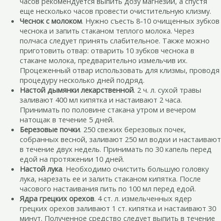
часов рекомендуется выпить дозу магнезии, а спустя
еще несколько часов провести очистительную клизму.
Чеснок с молоком
. Нужно съесть 8-10 очищенных зубков
чеснока и запить стаканом теплого молока. Через
полчаса следует принять слабительное. Также можно
приготовить отвар: отварить 10 зубков чеснока в
стакане молока, предварительно измельчив их.
Процеженный отвар использовать для клизмы, проводя
процедуру несколько дней подряд.
Настой дымянки лекарственной
. 2 ч. л. сухой травы
заливают 400 мл кипятка и настаивают 2 часа.
Принимать по половине стакана утром и вечером
натощак в течение 5 дней.
Березовые почки
. 250 свежих березовых почек,
собранных весной, заливают 250 мл водки и настаивают
в течение двух недель. Принимать по 30 капель перед
едой на протяжении 10 дней.
Настой лука
. Необходимо очистить большую головку
лука, нарезать ее и залить стаканом кипятка. После
часового настаивания пить по 100 мл перед едой.
Ядра грецких орехов
. 4 ст. л. измельченных ядер
грецких орехов заливают 1 ст. кипятка и настаивают 30
минут. Полученное средство следует выпить в течение