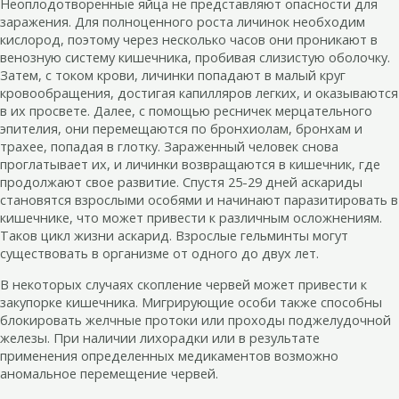
Неоплодотворенные яйца не представляют опасности для
заражения. Для полноценного роста личинок необходим
кислород, поэтому через несколько часов они проникают в
венозную систему кишечника, пробивая слизистую оболочку.
Затем, с током крови, личинки попадают в малый круг
кровообращения, достигая капилляров легких, и оказываются
в их просвете. Далее, с помощью ресничек мерцательного
эпителия, они перемещаются по бронхиолам, бронхам и
трахее, попадая в глотку. Зараженный человек снова
проглатывает их, и личинки возвращаются в кишечник, где
продолжают свое развитие. Спустя 25-29 дней аскариды
становятся взрослыми особями и начинают паразитировать в
кишечнике, что может привести к различным осложнениям.
Таков цикл жизни аскарид. Взрослые гельминты могут
существовать в организме от одного до двух лет.
В некоторых случаях скопление червей может привести к
закупорке кишечника. Мигрирующие особи также способны
блокировать желчные протоки или проходы поджелудочной
железы. При наличии лихорадки или в результате
применения определенных медикаментов возможно
аномальное перемещение червей.