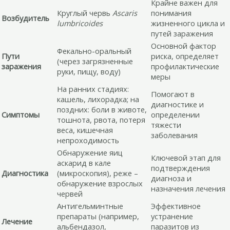
Крайне важен для
Круглый червь
Ascaris
понимания
Возбудитель
lumbricoides
жизненного цикла и
путей заражения
Основной фактор
Фекально-оральный
Пути
риска, определяет
(через загрязненные
заражения
профилактические
руки, пищу, воду)
меры
На ранних стадиях:
Помогают в
кашель, лихорадка; на
диагностике и
поздних: боли в животе,
Симптомы
определении
тошнота, рвота, потеря
тяжести
веса, кишечная
заболевания
непроходимость
Обнаружение яиц
Ключевой этап для
аскарид в кале
подтверждения
Диагностика
(микроскопия), реже –
диагноза и
обнаружение взрослых
назначения лечения
червей
Антигельминтные
Эффективное
препараты (например,
устранение
Лечение
альбендазол,
паразитов из