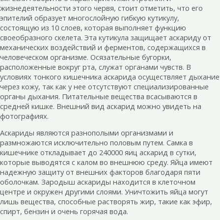
жизнедеятельности этого червя, стоит отметить, что его
эпителий образует многослойную гибкую кутикулу,
состоящую из 10 слоев, которая выполняет функцию
своеобразного скелета. Эта кутикула защищает аскариду от
механических воздействий и ферментов, содержащихся в
человеческом организме. Осязательные бугорки,
расположенные вокруг рта, служат органами чувств. В
условиях тонкого кишечника аскарида осуществляет дыхание
через кожу, так как у нее отсутствуют специализированные
органы дыхания. Питательные вещества всасываются в
средней кишке. Внешний вид аскарид можно увидеть на
фотографиях.
Аскариды являются разнополыми организмами и
размножаются исключительно половым путем. Самка в
кишечнике откладывает до 240000 яиц аскарид в сутки,
которые выводятся с калом во внешнюю среду. Яйца имеют
надежную защиту от внешних факторов благодаря пяти
оболочкам. Зародыш аскариды находится в клеточном
центре и окружен другими слоями. Уничтожить яйца могут
лишь вещества, способные растворять жир, такие как эфир,
спирт, бензин и очень горячая вода.