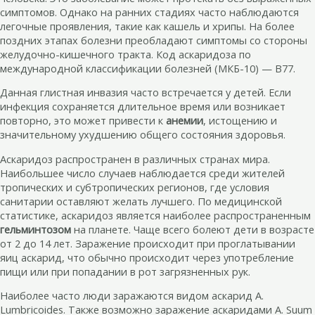
симптомов. Однако на ранних стадиях часто наблюдаются
легочные проявления, такие как кашель и хрипы. На более
поздних этапах болезни преобладают симптомы со стороны
желудочно-кишечного тракта. Код аскаридоза по
международной классификации болезней (МКБ-10) — B77.
Данная глистная инвазия часто встречается у детей. Если
инфекция сохраняется длительное время или возникает
повторно, это может привести к
анемии
, истощению и
значительному ухудшению общего состояния здоровья.
Аскаридоз распространен в различных странах мира.
Наибольшее число случаев наблюдается среди жителей
тропических и субтропических регионов, где условия
санитарии оставляют желать лучшего. По медицинской
статистике, аскаридоз является наиболее распространенным
гельминтозом
на планете. Чаще всего болеют дети в возрасте
от 2 до 14 лет. Заражение происходит при проглатывании
яиц аскарид, что обычно происходит через употребление
пищи или при попадании в рот загрязненных рук.
Наиболее часто люди заражаются видом аскарид A.
Lumbricoides. Также возможно заражение аскаридами A. Suum