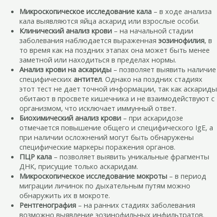
Микроскопическое исследование кала
– в ходе анализа
кала выявляются яйца аскарид или взрослые особи.
Клинический анализ крови
– на начальной стадии
заболевания наблюдается выраженная
эозинофилия
, в
то время как на поздних этапах она может быть менее
заметной или находиться в пределах нормы.
Анализ крови на аскариды
– позволяет выявить наличие
специфических
антител
. Однако на поздних стадиях
этот тест не дает точной информации, так как аскариды
обитают в просвете кишечника и не взаимодействуют с
организмом, что исключает иммунный ответ.
Биохимический анализ крови
– при аскаридозе
отмечается повышение общего и специфического IgE, а
при наличии осложнений могут быть обнаружены
специфические маркеры поражения органов.
ПЦР кала
– позволяет выявить уникальные фрагменты
ДНК, присущие только аскаридам.
Микроскопическое исследование мокроты
– в период
миграции личинок по дыхательным путям можно
обнаружить их в мокроте.
Рентгенография
– на ранних стадиях заболевания
возможно выявление эозинофильных инфильтратов.