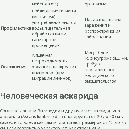
мебендазол)
организма
Соблюдение гигиены
(мытье рук),
Предотвращение
употребление чистой
заражения и
Профилактика
воды, тщательная
распространения
обработка пищи,
заболевания
санитарное
просвещение
Могут быть
Кишечная
жизнеугрожающими,
непроходимость,
требуют
Осложнения
холангит, панкреатит,
немедленного
пневмония (при
медицинского
миграции личинок)
вмешательства
Человеческая аскарида
Согласно данным Википедии и другим источникам, длина
аскариды (Ascaris lumbricoides) варьируется от 20 до 40 см у
самок, в то время как самцы достигают размеров от 15 до 25
см. Если говорить о характеристиках строения и