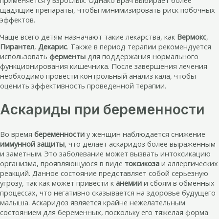
применяется у взрослых. Однако врач выбирает более
щадящие препараты, чтобы минимизировать риск побочных
эффектов.
Чаще всего детям назначают такие лекарства, как
Вермокс
,
Пирантел
,
Декарис
. Также в период терапии рекомендуется
использовать
ферменты
для поддержания нормального
функционирования кишечника. После завершения лечения
необходимо провести контрольный анализ кала, чтобы
оценить эффективность проведенной терапии.
Аскариды при беременности
Во время
беременности
у женщин наблюдается снижение
иммунной защиты
, что делает аскаридоз более выраженным
и заметным. Это заболевание может вызвать интоксикацию
организма, проявляющуюся в виде
токсикоза
и аллергических
реакций. Данное состояние представляет собой серьезную
угрозу, так как может привести к
анемии
и сбоям в обменных
процессах, что негативно сказывается на здоровье будущего
малыша. Аскаридоз является крайне нежелательным
состоянием для беременных, поскольку его тяжелая форма