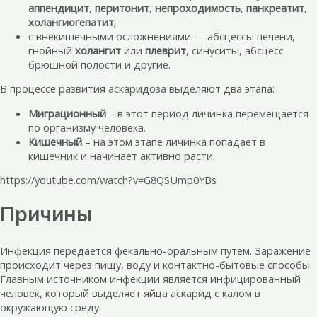
аппендицит
,
перитонит
,
непроходимость
,
панкреатит
,
холангиогепатит
;
с внекишечными осложнениями — абсцессы печени,
гнойный
холангит
или
плеврит
, синуситы, абсцесс
брюшной полости и другие.
В процессе развития аскаридоза выделяют два этапа:
Миграционный
– в этот период личинка перемещается
по организму человека.
Кишечный
– на этом этапе личинка попадает в
кишечник и начинает активно расти.
https://youtube.com/watch?v=G8QSUmp0YBs
Причины
Инфекция передается фекально-оральным путем. Заражение
происходит через пищу, воду и контактно-бытовые способы.
Главным источником инфекции является инфицированный
человек, который выделяет яйца аскарид с калом в
окружающую среду.