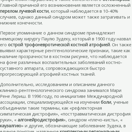
Главной причиной его возникновения является осложненный
перелом лучевой кости
, который наблюдается в 10-40%
случаев, однако данный синдром может также затрагивать и
нижние конечности.
Первое упоминание о данном синдроме принадлежит
немецкому хирургу Паулю Зудеку, который в 1900 году назвал
его
острой трофоневротической костной атрофией
. Он также
выявил характерные рентгенологические признаки, такие как
наличие прозрачности в костном рисунке, что наблюдается
на фоне различных воспалительных заболеваний костно-
суставного аппарата, сопровождающихся быстро
прогрессирующей атрофией костных тканей.
Дополнительно, исследованием и описанием данного
клинико-рентгенологического синдрома занимался Мари
Рене Лериш. В 1996 году, по инициативе Международной
ассоциации, специализирующейся на изучении
боли
, ученые
объединили такие термины, как «рефлекторная
симпатическая дистрофия», «посттравматическая дистрофия
руки», «
алгонейродистрофия
», синдром «плечо-кисть», «
каузалгию
» и другие, обозначающие заболевание Зудека, в
единое понятие, названное
комплексным региональным