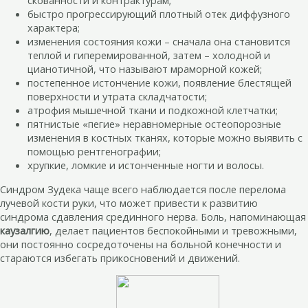
скованности и контрактурам;
быстро прогрессирующий плотный отек диффузного
характера;
изменения состояния кожи – сначала она становится
теплой и гиперемированной, затем – холодной и
цианотичной, что называют мраморной кожей;
постепенное истончение кожи, появление блестящей
поверхности и утрата складчатости;
атрофия мышечной ткани и подкожной клетчатки;
пятнистые «пегие» неравномерные остеопорозные
изменения в костных тканях, которые можно выявить с
помощью рентгенографии;
хрупкие, ломкие и истонченные ногти и волосы.
Синдром Зудека чаще всего наблюдается после перелома
лучевой кости руки, что может привести к развитию
синдрома сдавления срединного нерва. Боль, напоминающая
каузалгию
, делает пациентов беспокойными и тревожными,
они постоянно сосредоточены на больной конечности и
стараются избегать прикосновений и движений.