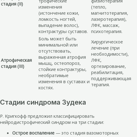
трофические
физиотерапия
стадия (II)
изменения
(тепло,
(истончение кожи,
магнитотерапия,
ломкость ногтей,
лазеротерапия),
выпадение волос),
ЛФК, массаж,
контрактуры суставов.
психотерапия.
Боль может быть
Хирургическое
минимальной или
лечение (при
отсутствовать,
необходимости),
выраженная атрофия
Атрофическая
ЛФК,
мышц, остеопороз,
стадия (III)
ортезирование,
стойкие контрактуры,
реабилитация,
необратимые
поддерживающая
изменения в суставах и
терапия.
костях.
Cтадии синдрома Зудека
Р. Кригкофф предложил классифицировать
нейродистрофический синдром на три стадии:
Острое воспаление
— это стадия вазомоторных