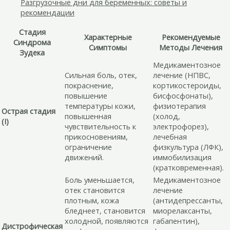
Разгрузочные дни для беременных: советы и
рекомендации
Стадия
Характерные
Рекомендуемые
Синдрома
Симптомы
Методы Лечения
Зудека
Медикаментозное
Сильная боль, отек,
лечение (НПВС,
покраснение,
кортикостероиды,
повышение
бисфосфонаты),
температуры кожи,
физиотерапия
Острая стадия
повышенная
(холод,
(I)
чувствительность к
электрофорез),
прикосновениям,
лечебная
ограничение
физкультура (ЛФК),
движений.
иммобилизация
(кратковременная).
Боль уменьшается,
Медикаментозное
отек становится
лечение
плотным, кожа
(антидепрессанты,
бледнеет, становится
миорелаксанты,
холодной, появляются
габапентин),
Дистрофическая