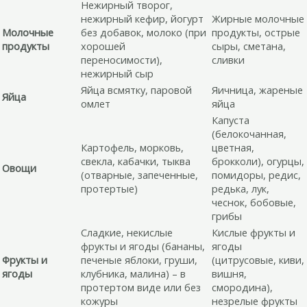
Нежирный творог,
нежирный кефир, йогурт
Жирные молочные
Молочные
без добавок, молоко (при
продукты, острые
продукты
хорошей
сыры, сметана,
переносимости),
сливки
нежирный сыр
Яйца всмятку, паровой
Яичница, жареные
Яйца
омлет
яйца
Капуста
(белокочанная,
Картофель, морковь,
цветная,
свекла, кабачки, тыква
брокколи), огурцы,
Овощи
(отварные, запеченные,
помидоры, редис,
протертые)
редька, лук,
чеснок, бобовые,
грибы
Сладкие, некислые
Кислые фрукты и
фрукты и ягоды (бананы,
ягоды
Фрукты и
печеные яблоки, груши,
(цитрусовые, киви,
ягоды
клубника, малина) – в
вишня,
протертом виде или без
смородина),
кожуры
незрелые фрукты