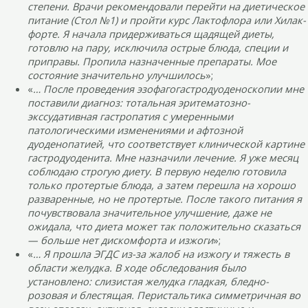
степени. Врачи рекомендовали перейти на диетическое
питание (Стол №1) и пройти курс Лактофлора или Хилак-
форте. Я начала придерживаться щадящей диеты,
готовлю на пару, исключила острые блюда, специи и
приправы. Пропила назначенные препараты. Мое
состояние значительно улучшилось
»;
«
… После проведения эзофагогастродуоденоскопии мне
поставили диагноз: тотальная эритематозно-
экссудативная гастропатия с умеренными
патологическими изменениями и афтозной
дуоденопатией, что соответствует клинической картине
гастродуоденита. Мне назначили лечение. Я уже месяц
соблюдаю строгую диету. В первую неделю готовила
только протертые блюда, а затем перешла на хорошо
разваренные, но не протертые. После такого питания я
почувствовала значительное улучшение, даже не
ожидала, что диета может так положительно сказаться
— больше нет дискомфорта и изжоги
»;
«
… Я прошла ЭГДС из-за жалоб на изжогу и тяжесть в
области желудка. В ходе обследования было
установлено: слизистая желудка гладкая, бледно-
розовая и блестящая. Перистальтика симметричная во