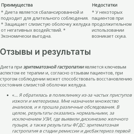
Преимущества
Недостатки
* Диета является сбалансированной и
* У некоторых
подходит для длительного соблюдения.
пациентов при
* Защищает слизистую оболочку желудка
продолжительном
от негативных воздействий. *
использовании
Экономически выгодна.
возникает скука.
Отзывы и результаты
Диета при
эритематозной гастропатии
является ключевым
аспектом ее терапии и, согласно отзывам пациентов, при
строгом соблюдении может способствовать восстановлению
состояния слизистой оболочки желудка.
«
… Я обратилась в поликлинику из-за частых приступов
изжоги и метеоризма. Мне назначили множество
анализов, и я прошла различные обследования. В
целом, результаты оказались нормальными, за
исключением УЗИ, где выявили дискинезию желчного
пузыря, а также результаты ФГДС: эритематозная
гастропатия в стадии ремиссии и дисбактериоз первой