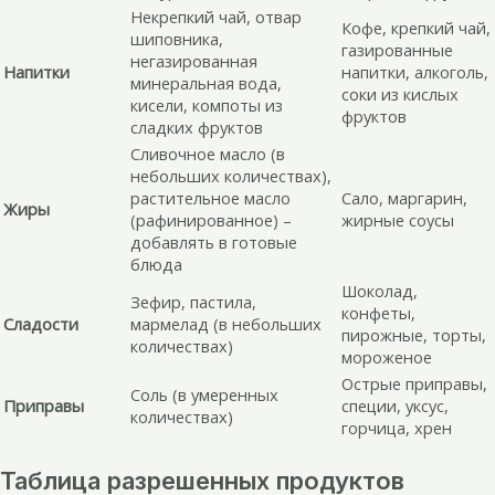
Некрепкий чай, отвар
Кофе, крепкий чай,
шиповника,
газированные
негазированная
Напитки
напитки, алкоголь,
минеральная вода,
соки из кислых
кисели, компоты из
фруктов
сладких фруктов
Сливочное масло (в
небольших количествах),
растительное масло
Сало, маргарин,
Жиры
(рафинированное) –
жирные соусы
добавлять в готовые
блюда
Шоколад,
Зефир, пастила,
конфеты,
Сладости
мармелад (в небольших
пирожные, торты,
количествах)
мороженое
Острые приправы,
Соль (в умеренных
Приправы
специи, уксус,
количествах)
горчица, хрен
Таблица разрешенных продуктов