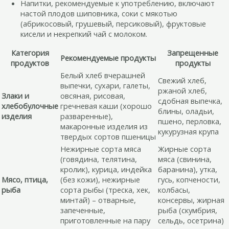
Напитки, рекомендуемые к употреблению, включают
настой плодов шиповника, соки с мякотью
(абрикосовый, грушевый, персиковый), фруктовые
кисели и некрепкий чай с молоком.
Категория
Запрещенные
Рекомендуемые продукты
продуктов
продукты
Белый хлеб вчерашней
Свежий хлеб,
выпечки, сухари, галеты,
ржаной хлеб,
Злаки и
овсяная, рисовая,
сдобная выпечка,
хлебобулочные
гречневая каши (хорошо
блины, оладьи,
изделия
разваренные),
пшено, перловка,
макаронные изделия из
кукурузная крупа
твердых сортов пшеницы
Нежирные сорта мяса
Жирные сорта
(говядина, телятина,
мяса (свинина,
кролик), курица, индейка
баранина), утка,
Мясо, птица,
(без кожи), нежирные
гусь, копчености,
рыба
сорта рыбы (треска, хек,
колбасы,
минтай) – отварные,
консервы, жирная
запеченные,
рыба (скумбрия,
приготовленные на пару
сельдь, осетрина)