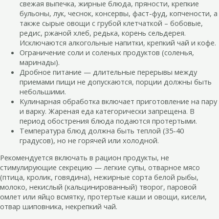
свежая выпечка, жирные блюда, пряности, крепкие
бульоны, лук, чеснок, консервы, фаст-фуд, копчености, а
также сырые овощи с грубой клетчаткой – бобовые,
редис, ржаной хлеб, редька, корень сельдерея.
Исключаются алкогольные напитки, крепкий чай и кофе.
Ограничение соли и соленых продуктов (соленья,
маринады).
Дробное питание — длительные перерывы между
приемами пищи не допускаются, порции должны быть
небольшими.
Кулинарная обработка включает приготовление на пару
и варку. Жареная еда категорически запрещена. В
период обострения блюда подаются протертыми.
Температура блюд должна быть теплой (35-40
градусов), но не горячей или холодной.
Рекомендуется включать в рацион продукты, не
стимулирующие секрецию — легкие супы, отварное мясо
(птица, кролик, говядина), нежирные сорта белой рыбы,
молоко, некислый (кальцинированный) творог, паровой
омлет или яйцо всмятку, протертые каши и овощи, кисели,
отвар шиповника, некрепкий чай.