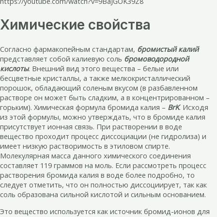
https://youtube.com/watch?v=9BaJGOK39Z8
Химические свойства
Согласно фармакопейным стандартам,
бромистый калий
представляет собой калиевую соль
бромоводородной
кислоты
. Внешний вид этого вещества – белые или
бесцветные кристаллы, а также мелкокристаллический
порошок, обладающий соленым вкусом (в разбавленном
растворе он может быть сладким, а в концентрированном –
горьким). Химическая формула бромида калия –
BrK
. Исходя
из этой формулы, можно утверждать, что в бромиде калия
присутствует ионная связь. При растворении в воде
вещество проходит процесс диссоциации (не гидролиза) и
имеет низкую растворимость в этиловом спирте.
Молекулярная масса данного химического соединения
составляет 119 граммов на моль. Если рассмотреть процесс
растворения бромида калия в воде более подробно, то
следует отметить, что он полностью диссоциирует, так как
соль образована сильной кислотой и сильным основанием.
Это вещество используется как источник бромид-ионов для