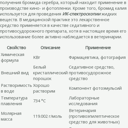
получения бромида серебра, который находит применение в
производстве кино- и фотопленки. Кроме того, бромид калия
используется для проведения
ИК-спектроскопии
жидких
веществ. В медицинской практике это лекарственное
средство применяется в качестве седативного и
противосудорожного препарата, хотя в настоящее время его
использование более активно наблюдается в ветеринарии.
Свойство
Описание
Применение
Химическая
KBr
Фармацевтика, фотография
формула
Белый
Седативное средство,
Внешний вид
кристаллический
противосудорожное
порошок
средство
Растворимость
Хорошо
Компонент фотоэмульсий
в воде
растворим
Температура
Лабораторные
734 °C
плавления
исследования
Ветеринария
Молярная
119.002 г/моль
(противоэпилептическое
масса
средство для животных)