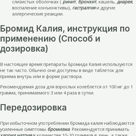
слизистых оболочках (
ринит
,
бронхит
, кашель,
диарея
,
воспаление конъюнктивы),
гастралгия
и другие
аллергические реакции.
Бромид Калия, инструкция по
применению (Способ и
дозировка)
В настоящее время препараты Бромида Калия используются
не так часто. Обычно они доступны в виде таблеток для
приема внутрь или в форме раствора.
Рекомендуемая доза для взрослых колеблется от 100 мг до 1
грамма, принимаемого 3 или 4 раза в сутки.
Передозировка
При избыточном употреблении бромида калия наблюдаются
усиленные симптомы
бромизма
. Рекомендуется принимать
хлорид натрия
в количестве 10-20 граммов в день, а также