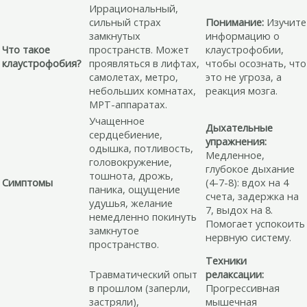
Иррациональный,
сильный страх
Понимание:
Изучите
замкнутых
информацию о
Что такое
пространств. Может
клаустрофобии,
клаустрофобия?
проявляться в лифтах,
чтобы осознать, что
самолетах, метро,
это не угроза, а
небольших комнатах,
реакция мозга.
МРТ-аппаратах.
Учащенное
Дыхательные
сердцебиение,
упражнения:
одышка, потливость,
Медленное,
головокружение,
глубокое дыхание
тошнота, дрожь,
Симптомы
(4-7-8): вдох на 4
паника, ощущение
счета, задержка на
удушья, желание
7, выдох на 8.
немедленно покинуть
Помогает успокоить
замкнутое
нервную систему.
пространство.
Техники
Травматический опыт
релаксации:
в прошлом (заперли,
Прогрессивная
застряли),
мышечная