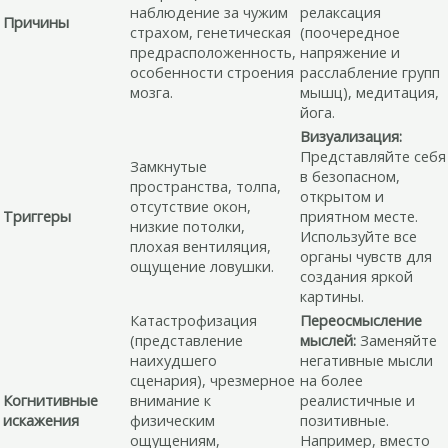
наблюдение за чужим
релаксация
Причины
страхом, генетическая
(поочередное
предрасположенность,
напряжение и
особенности строения
расслабление групп
мозга.
мышц), медитация,
йога.
Визуализация:
Представляйте себя
Замкнутые
в безопасном,
пространства, толпа,
открытом и
отсутствие окон,
Триггеры
приятном месте.
низкие потолки,
Используйте все
плохая вентиляция,
органы чувств для
ощущение ловушки.
создания яркой
картины.
Катастрофизация
Переосмысление
(представление
мыслей:
Заменяйте
наихудшего
негативные мысли
сценария), чрезмерное
на более
Когнитивные
внимание к
реалистичные и
искажения
физическим
позитивные.
ощущениям,
Например, вместо