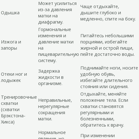
Может усилиться
Чаще отдыхайте,
из-за давления
Одышка
дышите глубоко и
матки на
медленно, спите на боку.
диафрагму.
Гормональные
изменения и
Питайтесь небольшими
Изжога и
давление матки
порциями, избегайте
запоры
на
жирной и острой пищи,
пищеварительную
пейте достаточно воды.
систему.
Поднимайте ноги, носите
Задержка
Отеки ног и
удобную обувь,
жидкости в
лодыжек
избегайте длительного
организме.
стояния или сидения.
Отдыхайте, меняйте
Тренировочные
Неправильные,
положение тела. Если
схватки
нерегулярные
схватки становятся
(схватки
сокращения
регулярными и
Брэкстона-
матки.
болезненными,
Хикса)
обратитесь к врачу.
Нормальное
При изменении
явление, но