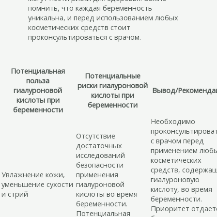
помнить, что каждая беременность
уникальна, и перед использованием любых
косметических средств стоит
проконсультироваться с врачом.
Потенциальная
Потенциальные
польза
риски гиалуроновой
гиалуроновой
Вывод/Рекоменда
кислоты при
кислоты при
беременности
беременности
Необходимо
проконсультирова
Отсутствие
с врачом перед
достаточных
применением люб
исследований
косметических
безопасности
средств, содержа
Увлажнение кожи,
применения
гиалуроновую
уменьшение сухости
гиалуроновой
кислоту, во время
и стрий
кислоты во время
беременности.
беременности.
Приоритет отдает
Потенциальная