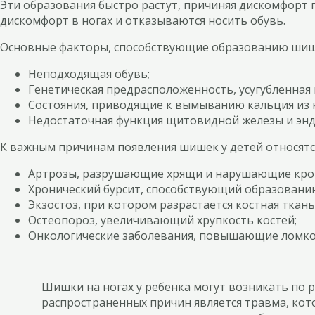
Эти образования быстро растут, причиняя дискомфорт 
дискомфорт в ногах и отказываются носить обувь.
Основные факторы, способствующие образованию шиш
Неподходящая обувь;
Генетическая предрасположенность, усугубленна
Состояния, приводящие к вымыванию кальция из к
Недостаточная функция щитовидной железы и эндо
К важным причинам появления шишек у детей относятс
Артрозы, разрушающие хрящи и нарушающие кров
Хронический бурсит, способствующий образовани
Экзостоз, при котором разрастается костная ткань
Остеопороз, увеличивающий хрупкость костей;
Онкологические заболевания, повышающие ломко
Шишки на ногах у ребенка могут возникать по
распространенных причин является травма, кот