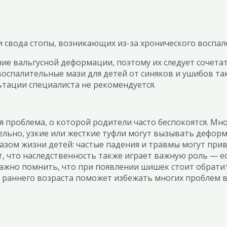
 свода стопы, возникающих из-за хронического воспал
ие вальгусной деформации, поэтому их следует сочета
спалительные мази для детей от синяков и ушибов так
тации специалиста не рекомендуется.
 проблема, о которой родители часто беспокоятся. Мно
ельно, узкие или жесткие туфли могут вызывать деформ
азом жизни детей: частые падения и травмы могут пр
, что наследственность также играет важную роль — е
Важно помнить, что при появлении шишек стоит обратит
 с раннего возраста поможет избежать многих проблем 