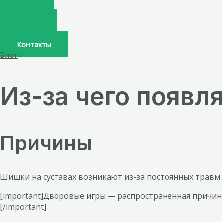
Главная
О нас
Услуги
Врачи
Контакты
Блог
›
Из-за чего появл
Причины
Шишки на суставах возникают из-за постоянных травм 
[important]Дворовые игры — распространенная причина
[/important]