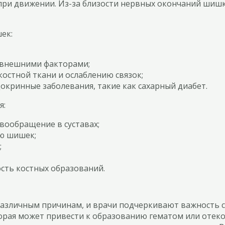
при движении. Из-за близости нервных окончаний шишки
ек:
я внешними факторами;
остной ткани и ослаблению связок;
кринные заболевания, такие как сахарный диабет.
я:
ообращение в суставах;
ю шишек;
;
сть костных образований.
 различным причинам, и врачи подчеркивают важность 
орая может привести к образованию гематом или отек