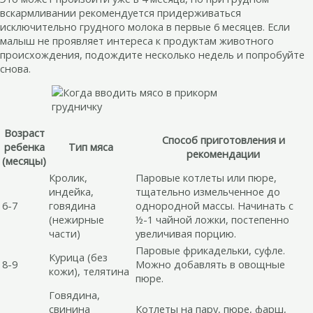
вскармливании рекомендуется придерживаться
исключительно грудного молока в первые 6 месяцев. Если
малыш не проявляет интереса к продуктам животного
происхождения, подождите несколько недель и попробуйте
снова.
Возраст
Способ приготовления и
ребенка
Тип мяса
рекомендации
(месяцы)
Кролик,
Паровые котлеты или пюре,
индейка,
тщательно измельченное до
6-7
говядина
однородной массы. Начинать с
(нежирные
½-1 чайной ложки, постепенно
части)
увеличивая порцию.
Паровые фрикадельки, суфле.
Курица (без
8-9
Можно добавлять в овощные
кожи), телятина
пюре.
Говядина,
свинина
Котлеты на пару, пюре, фарш,