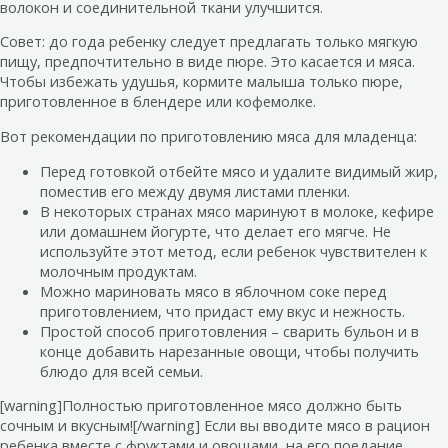
волокон и соединительной ткани улучшится.
Совет: до года ребенку следует предлагать только мягкую
пищу, предпочтительно в виде пюре. Это касается и мяса.
Чтобы избежать удушья, кормите малыша только пюре,
приготовленное в блендере или кофемолке.
Вот рекомендации по приготовлению мяса для младенца:
Перед готовкой отбейте мясо и удалите видимый жир,
поместив его между двумя листами пленки.
В некоторых странах мясо маринуют в молоке, кефире
или домашнем йогурте, что делает его мягче. Не
используйте этот метод, если ребенок чувствителен к
молочным продуктам.
Можно мариновать мясо в яблочном соке перед
приготовлением, что придаст ему вкус и нежность.
Простой способ приготовления – сварить бульон и в
конце добавить нарезанные овощи, чтобы получить
блюдо для всей семьи.
[warning]Полностью приготовленное мясо должно быть
сочным и вкусным![/warning] Если вы вводите мясо в рацион
ребенка вместе с фруктами и овощами, на его поедание