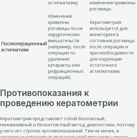
астигматизму.
изменения кривизны
роговицы.
Изменение
кривизны
Кератометрия
роговицы после
используется для
хирургических
мониторинга
вмешательств
состояния роговицы
Послеоперационный
(например, после
после операции и
астигматизм
операции по
при необходимости
удалению
для коррекции
катаракты или
остаточного
рефракционных
астигматизма.
операций).
Противопоказания к
проведению кератометрии
Кератометрия представляет собой безопасный,
неинвазивный и бесконтактный метод диагностики, поэтому
у него нет строгих противопоказаний. Тем не менее, в
некоторых ситуациях выполнение этой процедуры может