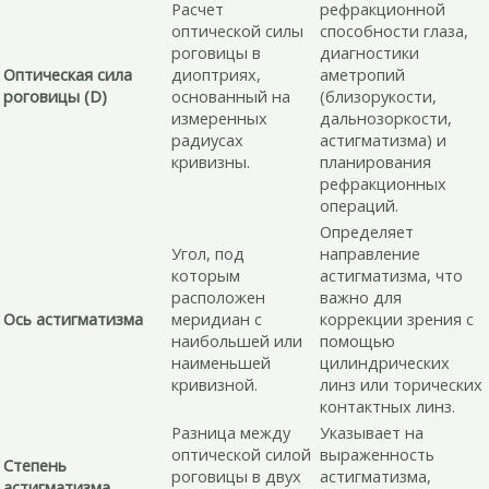
Расчет
рефракционной
оптической силы
способности глаза,
роговицы в
диагностики
Оптическая сила
диоптриях,
аметропий
роговицы (D)
основанный на
(близорукости,
измеренных
дальнозоркости,
радиусах
астигматизма) и
кривизны.
планирования
рефракционных
операций.
Определяет
Угол, под
направление
которым
астигматизма, что
расположен
важно для
Ось астигматизма
меридиан с
коррекции зрения с
наибольшей или
помощью
наименьшей
цилиндрических
кривизной.
линз или торических
контактных линз.
Разница между
Указывает на
оптической силой
выраженность
Степень
роговицы в двух
астигматизма,
астигматизма