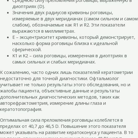
диоптриях (D).
Значения двух радиусов кривизны роговицы,
измеряемые в двух меридианах (самом сильном и самом
слабом), обозначаемые как R1 и R2. Эти показатели
выражаются в миллиметрах.
E – эксцентриситет кривизны, который демонстрирует,
насколько форма роговицы близка к идеальной
сферической.
K1 и K2 – сила роговицы, измеренная в диоптриях в
самых сильных и слабых меридианах.
К сожалению, часто одних лишь показателей кератометрии
недостаточно для точной диагностики. Офтальмолог
учитывает не только результаты этого обследования, но и
жалобы пациента, объективные данные и результаты
дополнительных диагностических методов, таких как
авторефрактометрия, измерение длины глаза и
кератотопография.
Оптимальная сила преломления роговицы колеблется в
пределах от 40,7 до 46,5 D. Повышение этого показателя
может указывать на развитие кератоконуса у пациента. В то