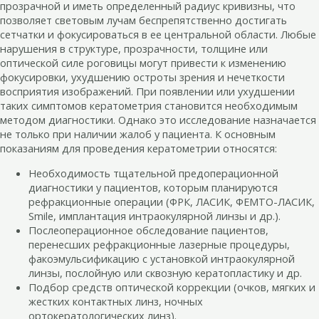
прозрачной и иметь определенный радиус кривизны, что
позволяет световым лучам беспрепятственно достигать
сетчатки и фокусироваться в ее центральной области. Любые
нарушения в структуре, прозрачности, толщине или
оптической силе роговицы могут привести к изменению
фокусировки, ухудшению остроты зрения и нечеткости
восприятия изображений. При появлении или ухудшении
таких симптомов кератометрия становится необходимым
методом диагностики. Однако это исследование назначается
не только при наличии жалоб у пациента. К основным
показаниям для проведения кератометрии относятся:
Необходимость тщательной предоперационной
диагностики у пациентов, которым планируются
рефракционные операции (ФРК, ЛАСИК, ФЕМТО-ЛАСИК,
Smile, имплантация интраокулярной линзы и др.).
Послеоперационное обследование пациентов,
перенесших рефракционные лазерные процедуры,
факоэмульсификацию с установкой интраокулярной
линзы, послойную или сквозную кератопластику и др.
Подбор средств оптической коррекции (очков, мягких и
жестких контактных линз, ночных
ортокератологических линз).