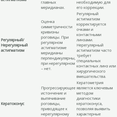
главных
необходимую для
меридианах.
его коррекции.
Регулярный
астигматизм
Оценка
корректируется
симметричности
очками и
кривизны
контактными
роговицы. При
Регулярный/
линзами.
регулярном
Нерегулярный
Нерегулярный
астигматизме
астигматизм
астигматизм часто
меридианы
требует
перпендикулярны,
специальных
при нерегулярном
контактных линз или
– нет.
хирургического
вмешательства.
Кератометрия
Прогрессирующее
является ключевым
истончение и
методом
выпячивание
диагностики
Кератоконус
роговицы,
кератоконуса,
приводящее к
позволяя выявить
нерегулярному
характерные