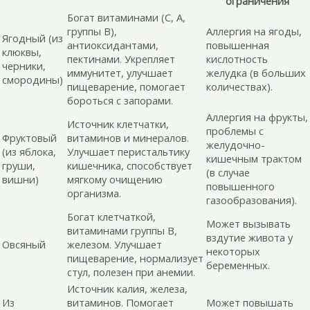
ограничения
Богат витаминами (С, А,
группы В),
Аллергия на ягоды,
Ягодный (из
антиоксидантами,
повышенная
клюквы,
пектинами. Укрепляет
кислотность
черники,
иммунитет, улучшает
желудка (в больших
смородины)
пищеварение, помогает
количествах).
бороться с запорами.
Аллергия на фрукты,
Источник клетчатки,
проблемы с
Фруктовый
витаминов и минералов.
желудочно-
(из яблока,
Улучшает перистальтику
кишечным трактом
груши,
кишечника, способствует
(в случае
вишни)
мягкому очищению
повышенного
организма.
газообразования).
Богат клетчаткой,
Может вызывать
витаминами группы В,
вздутие живота у
Овсяный
железом. Улучшает
некоторых
пищеварение, нормализует
беременных.
стул, полезен при анемии.
Источник калия, железа,
Из
витаминов. Помогает
Может повышать