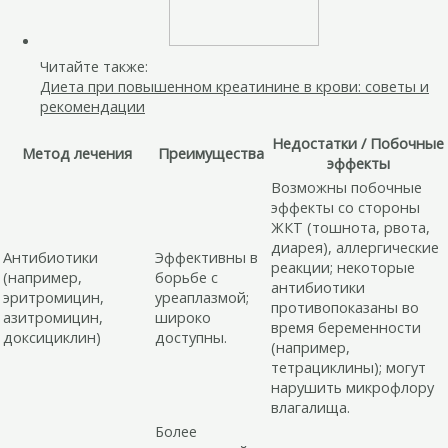
Читайте также:
Диета при повышенном креатинине в крови: советы и
рекомендации
Недостатки / Побочные
Метод лечения
Преимущества
эффекты
Возможны побочные
эффекты со стороны
ЖКТ (тошнота, рвота,
диарея), аллергические
Антибиотики
Эффективны в
реакции; некоторые
(например,
борьбе с
антибиотики
эритромицин,
уреаплазмой;
противопоказаны во
азитромицин,
широко
время беременности
доксициклин)
доступны.
(например,
тетрациклины); могут
нарушить микрофлору
влагалища.
Более