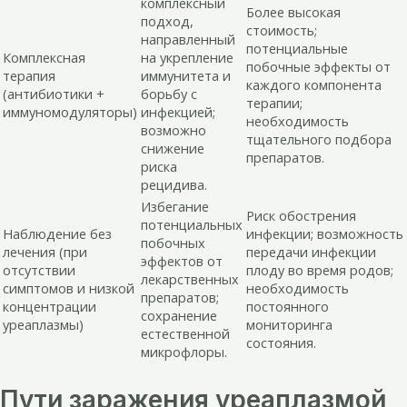
комплексный
Более высокая
подход,
стоимость;
направленный
потенциальные
Комплексная
на укрепление
побочные эффекты от
терапия
иммунитета и
каждого компонента
(антибиотики +
борьбу с
терапии;
иммуномодуляторы)
инфекцией;
необходимость
возможно
тщательного подбора
снижение
препаратов.
риска
рецидива.
Избегание
Риск обострения
потенциальных
Наблюдение без
инфекции; возможность
побочных
лечения (при
передачи инфекции
эффектов от
отсутствии
плоду во время родов;
лекарственных
симптомов и низкой
необходимость
препаратов;
концентрации
постоянного
сохранение
уреаплазмы)
мониторинга
естественной
состояния.
микрофлоры.
Пути заражения уреаплазмой