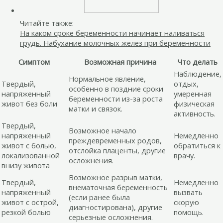
Читайте также:
На каком сроке беременности начинает наливаться
грудь. Набухание молочных желез при беременности
Симптом
Возможная причина
Что делать
Наблюдение,
Нормальное явление,
Твердый,
отдых,
особенно в поздние сроки
напряженный
умеренная
беременности из-за роста
живот без боли
физическая
матки и связок.
активность.
Твердый,
Возможное начало
напряженный
Немедленно
преждевременных родов,
живот с болью,
обратиться к
отслойка плаценты, другие
локализованной
врачу.
осложнения.
внизу живота
Возможное разрыв матки,
Твердый,
Немедленно
внематочная беременность
напряженный
вызвать
(если ранее была
живот с острой,
скорую
диагностирована), другие
резкой болью
помощь.
серьезные осложнения.