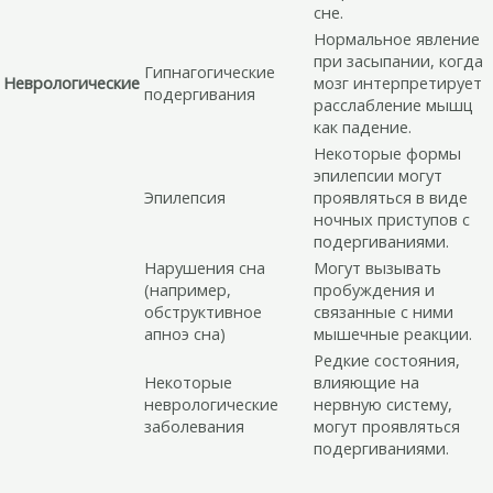
сне.
Нормальное явление
при засыпании, когда
Гипнагогические
Неврологические
мозг интерпретирует
подергивания
расслабление мышц
как падение.
Некоторые формы
эпилепсии могут
Эпилепсия
проявляться в виде
ночных приступов с
подергиваниями.
Нарушения сна
Могут вызывать
(например,
пробуждения и
обструктивное
связанные с ними
апноэ сна)
мышечные реакции.
Редкие состояния,
Некоторые
влияющие на
неврологические
нервную систему,
заболевания
могут проявляться
подергиваниями.