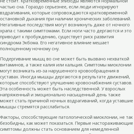
не стоит. Кратковременные эпизоды являются нормальной
частью сна. Гораздо серьезнее, если люди игнорируют
вздрагивания, которые сопровождаются кратковременной
остановкой дыхания при наличии хронических заболеваний.
Негативные последствия могут возникнуть даже от ночного
храпа с такими симптомами. Если ноги часто дергаются и это
приводит к пробуждению, существует риск развития
синдрома Экбома. Его негативное влияние мешает
полноценному ночному сну.
Подергивание мышц во сне может быть вызвано нехваткой
витаминов, а также калия или кальция. Симптомы миоклонии
могут возникать из-за нарушенного кровообращения в
суставах. Иногда мышцы дергаются в результате движений,
которые способствуют улучшению кровоснабжения суставов.
Эта особенность может быть наследственной. У взрослых
напряженный и эмоционально насыщенный день также
может стать причиной ночных вздрагиваний, когда уставшие
мышцы стремятся расслабиться.
Факторы, способствующие патологической миоклонии, не так
безобидны, как может показаться. Первые настораживающие
симптомы должны стать основанием для немедленной