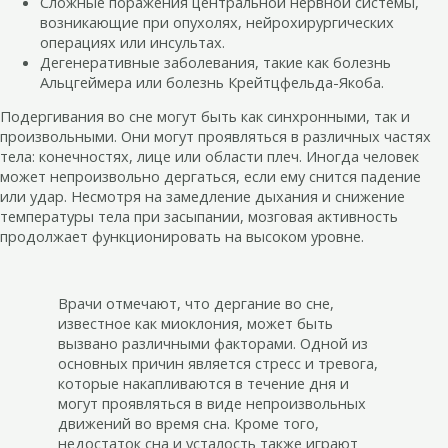
Сложные поражения центральной нервной системы,
возникающие при опухолях, нейрохирургических
операциях или инсультах.
Дегенеративные заболевания, такие как болезнь
Альцгеймера или болезнь Крейтцфельда-Якоба.
Подергивания во сне могут быть как синхронными, так и
произвольными. Они могут проявляться в различных частях
тела: конечностях, лице или области плеч. Иногда человек
может непроизвольно дергаться, если ему снится падение
или удар. Несмотря на замедление дыхания и снижение
температуры тела при засыпании, мозговая активность
продолжает функционировать на высоком уровне.
Врачи отмечают, что дергание во сне,
известное как миоклония, может быть
вызвано различными факторами. Одной из
основных причин является стресс и тревога,
которые накапливаются в течение дня и
могут проявляться в виде непроизвольных
движений во время сна. Кроме того,
недостаток сна и усталость также играют