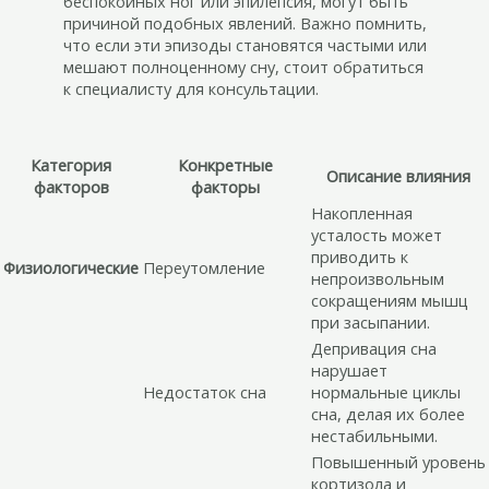
беспокойных ног или эпилепсия, могут быть
причиной подобных явлений. Важно помнить,
что если эти эпизоды становятся частыми или
мешают полноценному сну, стоит обратиться
к специалисту для консультации.
Категория
Конкретные
Описание влияния
факторов
факторы
Накопленная
усталость может
приводить к
Физиологические
Переутомление
непроизвольным
сокращениям мышц
при засыпании.
Депривация сна
нарушает
Недостаток сна
нормальные циклы
сна, делая их более
нестабильными.
Повышенный уровень
кортизола и