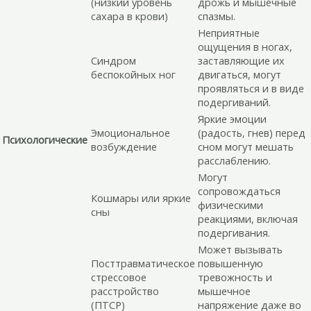
(низкий уровень
дрожь и мышечные
сахара в крови)
спазмы.
Неприятные
ощущения в ногах,
Синдром
заставляющие их
беспокойных ног
двигаться, могут
проявляться и в виде
подергиваний.
Яркие эмоции
Эмоциональное
(радость, гнев) перед
Психологические
возбуждение
сном могут мешать
расслаблению.
Могут
сопровождаться
Кошмары или яркие
физическими
сны
реакциями, включая
подергивания.
Может вызывать
Посттравматическое
повышенную
стрессовое
тревожность и
расстройство
мышечное
(ПТСР)
напряжение даже во