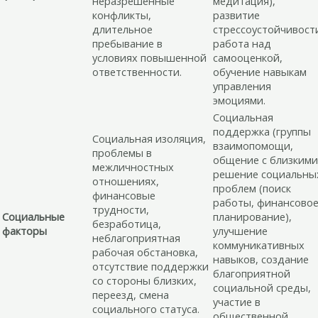
неразрешенные
медитация),
конфликты,
развитие
длительное
стрессоустойчивост
пребывание в
работа над
условиях повышенной
самооценкой,
ответственности.
обучение навыкам
управления
эмоциями.
Социальная
поддержка (группы
Социальная изоляция,
взаимопомощи,
проблемы в
общение с близкими
межличностных
решение социальны
отношениях,
проблем (поиск
финансовые
работы, финансово
трудности,
Социальные
планирование),
безработица,
факторы
улучшение
неблагоприятная
коммуникативных
рабочая обстановка,
навыков, создание
отсутствие поддержки
благоприятной
со стороны близких,
социальной среды,
переезд, смена
участие в
социального статуса.
общественной