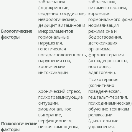
заболевания
заболевания,
(эндокринные,
витаминотерапия,
сердечно-сосудистые,
коррекция
неврологические),
гормонального фона
дефицит витаминов и
нормализация
Биологические
микроэлементов,
режима сна и
факторы
гормональные
бодрствования,
нарушения,
детоксикация
генетическая
организма,
предрасположенность,
фармакотерапия
нарушения сна,
(антидепрессанты,
хронические
ноотропы,
интоксикации.
адаптогены).
Психотерапия
(когнитивно-
Хронический стресс,
поведенческая,
психотравмирующие
гештальт-терапия,
ситуации,
психодинамическая)
эмоциональное
обучение техникам
выгорание,
релаксации
перфекционизм,
(дыхательные
Психологические
низкая самооценка,
упражнения,
факторы