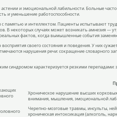
 астении и эмоциональной лабильности. Больные часто
сть и уменьшение работоспособности.
 с памятью и интеллектом. Пациенты испытывают труд
в. В некоторых случаях может возникать амнезия — ут
реальных фактов, когда вымышленные события заменя
восприятия своего состояния и поведения. У них сужает
тмечаются нарушения речи: сокращение словарного зап
ким синдромом характеризуется резкими перепадами: э
П
икающих
Хроническое нарушение высших корковых
овного
внимания, мышления, эмоциональной лаб
Черепно-мозговые травмы, инсульты, ней
головного
хроническая интоксикация (алкоголь, нар