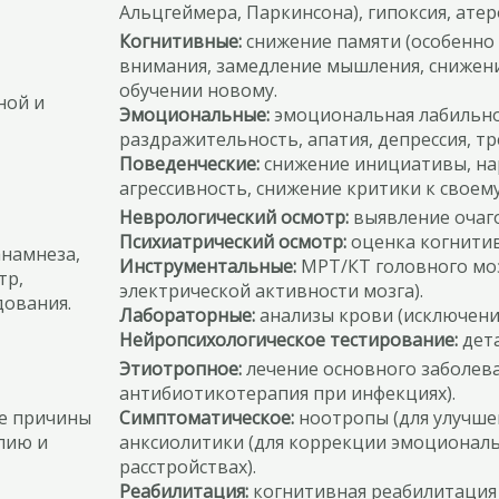
Альцгеймера, Паркинсона), гипоксия, атер
Когнитивные:
снижение памяти (особенно 
внимания, замедление мышления, снижени
обучении новому.
ной и
Эмоциональные:
эмоциональная лабильнос
раздражительность, апатия, депрессия, т
Поведенческие:
снижение инициативы, на
агрессивность, снижение критики к своем
Неврологический осмотр:
выявление очаг
Психиатрический осмотр:
оценка когнитив
намнеза,
Инструментальные:
МРТ/КТ головного моз
тр,
электрической активности мозга).
дования.
Лабораторные:
анализы крови (исключени
Нейропсихологическое тестирование:
дета
Этиотропное:
лечение основного заболева
антибиотикотерапия при инфекциях).
ие причины
Симптоматическое:
ноотропы (для улучше
пию и
анксиолитики (для коррекции эмоциональ
расстройствах).
Реабилитация:
когнитивная реабилитация 