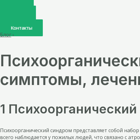
Главная
О нас
Услуги
Врачи
Контакты
Блог
›
Психоорганическ
симптомы, лечен
1 Психоорганический
Психоорганический синдром представляет собой набор
всего наблюдается у пожилых людей, что связано с атр