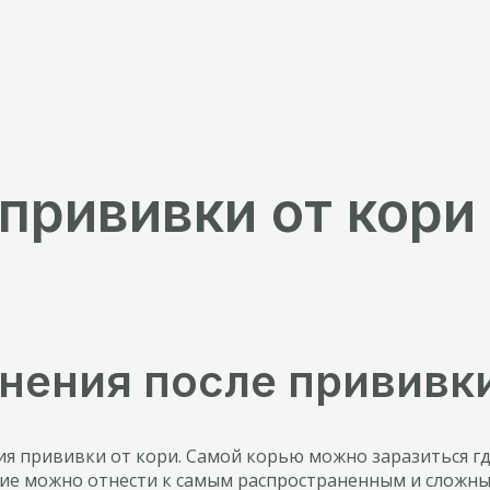
рививки от кори 
нения после прививки
я прививки от кори. Самой корью можно заразиться гд
ание можно отнести к самым распространенным и сложн