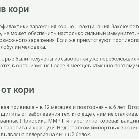
в кори
офилактики заражения корью – вакцинация. Заключается
е, не может обеспечить настолько сильный иммунитет,
возможного заражения. Если же присутствуют противоп
лобулин человека.
которые были получены из сыворотки уже переболевши
яются в организме не более 3 месяцев. Именно поэтому
от кори
ая прививка – в 12 месяцев и повторная – в 6 лет. Вто
щитить от заболевания тех, кто еще с ним не сталкива
ованные (Приорикс, MMP II и паротитно-коревая вакцин
 паротита и краснухи. Недостатком импортных вакцин я
 выявлена аллергия на яичный белок.