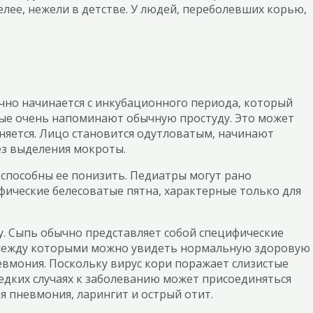
елее, нежели в детстве. У людей, переболевших корью,
ычно начинается с инкубационного периода, который
рые очень напоминают обычную простуду. Это может
яется. Лицо становится одутловатым, начинают
без выделения мокроты.
способны ее понизить. Педиатры могут рано
ифические белесоватые пятна, характерные только для
лу. Сыпь обычно представляет собой специфические
, между которыми можно увидеть нормальную здоровую
евмония. Поскольку вирус кори поражает слизистые
едких случаях к заболеванию может присоединяться
я пневмония, ларингит и острый отит.