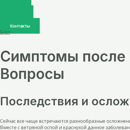
Главная
О нас
Услуги
Врачи
Контакты
Блог
›
Симптомы после п
Вопросы
Последствия и ослож
Сейчас все чаще встречаются разнообразные осложнени
Вместе с ветряной оспой и краснухой данное заболев