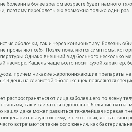
ие болезни в более зрелом возрасте будет намного тяж
и, поэтому переболеть ею возможно только один раз.
зистые оболочки, так и через конъюнктиву. Болезнь об
 не проявляют себя. Позже появляются симптомы, кото
ературы. Однако внешний вид больного несколько мен
ный насморк. Кашель чаще всего носит сухой характер, 
адусов, причем никакие жаропонижающие препараты не 
а 2-3 день на слизистой оболочке щек появляются спец
нает распространяться от лица заболевшего по всему те
иночными, так и сливаться в довольно большие пятна
ого кашля даже может развиться тяжелейшая коревая пн
а пищеварительную систему, в некоторых, достаточно р
часто встречаются такие осложнения, как бактериальна