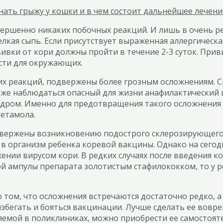
нать грыжу у кошки и в чем состоит дальнейшее лечени
вершенно никаких побочных реакций. И лишь в очень ре
ая сыпь. Если присутствует выраженная аллергическая 
вки от кори должны пройти в течение 2-3 суток. Прив
сти для окружающих.
х реакций, подвержены более грозным осложнениям. Ср
даже наблюдаться опасный для жизни анафилактический 
ндром. Именно для предотвращения такого осложнения
етамола.
одвержены возникновению подострого склерозирующего
 в организм ребенка коревой вакцины. Однако на сего
ении вирусом кори. В редких случаях после введения
й ампулы препарата золотистым стафилококком, то у р
о том, что осложнения встречаются достаточно редко, 
избегать и бояться вакцинации. Лучше сделать ее вовр
яемой в поликлиниках, можно приобрести ее самостоят