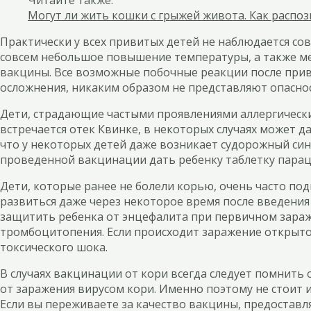
Читайте также:
Могут ли жить кошки с грыжей живота. Как распоз
Практически у всех привитых детей не наблюдается со
совсем небольшое повышение температуры, а также мелк
вакцины. Все возможные побочные реакции после приви
осложнения, никаким образом не представляют опасно
Дети, страдающие частыми проявлениями аллергически
встречается отек Квинке, в некоторых случаях может 
что у некоторых детей даже возникает судорожный си
проведенной вакцинации дать ребенку таблетку парац
Дети, которые ранее не болели корью, очень часто п
развиться даже через некоторое время после введения
защитить ребенка от энцефалита при первичном зараж
тромбоцитопения. Если происходит заражение открыто
токсического шока.
В случаях вакцинации от кори всегда следует помнить 
от заражения вирусом кори. Именно поэтому не стоит 
Если вы переживаете за качество вакцины, предоставл