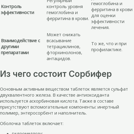
Регулярный
гемоглобина и
Контроль
контроль уровня
ферритина в крови
эффективности
гемоглобина и
для оценки
ферритина в крови.
эффективности
лечения.
Может снижать
Взаимодействие с
всасывание
То же, что и при
другими
тетрациклинов,
профилактике.
препаратами
фторхинолонов,
антацидов.
Из чего состоит Сорбифер
Основным активным веществом таблеток является сульфат
двухвалентного железа. В качестве антиоксиданта
используется аскорбиновая кислота. Также в составе
присутствуют вспомогательные компоненты: инертный
полимер, энтеросорбент и наполнитель.
Оболочка таблеток включает:
гидромеллозу;