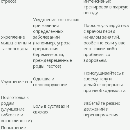
стресса
интенсивных
тренировок в жаркую
погоду.
Ухудшение состояния
при наличии
Проконсультируйтесь
определенных
с врачом перед
Укрепление
заболеваний
началом занятий,
мышц спины и
(например, угроза
особенно если у вас
тазового дна
прерывания
есть какие-либо
беременности,
проблемы со
преждевременные
здоровьем.
роды, гестоз)
Прислушивайтесь к
Одышка и
своему телу и
Улучшение сна
головокружение
делайте перерывы
при необходимости.
Подготовка к
родам
Избегайте резких
Боль в суставах и
(улучшение
движений и
связках
гибкости и
перенапряжения.
выносливости)
Повышение