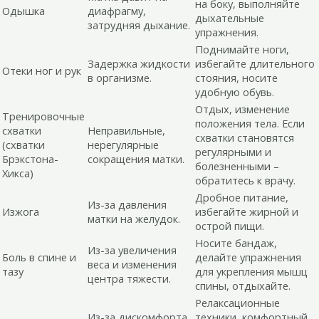
на боку, выполняйте
Одышка
диафрагму,
дыхательные
затрудняя дыхание.
упражнения.
Поднимайте ноги,
Задержка жидкости
избегайте длительного
Отеки ног и рук
в организме.
стояния, носите
удобную обувь.
Отдых, изменение
Тренировочные
положения тела. Если
схватки
Неправильные,
схватки становятся
(схватки
нерегулярные
регулярными и
Брэкстона-
сокращения матки.
болезненными –
Хикса)
обратитесь к врачу.
Дробное питание,
Из-за давления
Изжога
избегайте жирной и
матки на желудок.
острой пищи.
Носите бандаж,
Из-за увеличения
Боль в спине и
делайте упражнения
веса и изменения
тазу
для укрепления мышц
центра тяжести.
спины, отдыхайте.
Релаксационные
Из-за дискомфорта
техники, комфортный