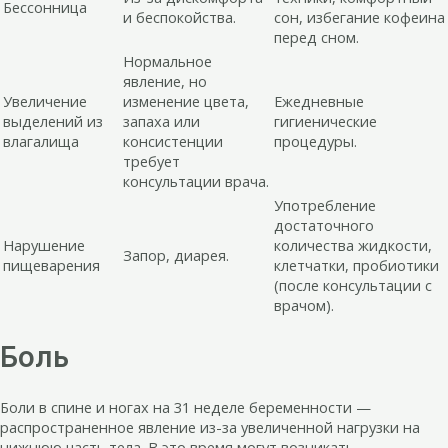
Бессонница
и беспокойства.
сон, избегание кофеина
перед сном.
Нормальное
явление, но
Увеличение
изменение цвета,
Ежедневные
выделений из
запаха или
гигиенические
влагалища
консистенции
процедуры.
требует
консультации врача.
Употребление
достаточного
Нарушение
количества жидкости,
Запор, диарея.
пищеварения
клетчатки, пробиотики
(после консультации с
врачом).
Боль
Боли в спине и ногах на 31 неделе беременности —
распространенное явление из-за увеличенной нагрузки на
нижнюю часть тела. В это время могут возникать