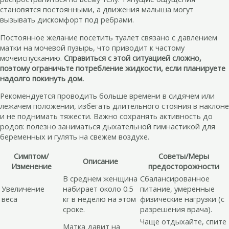
становятся постоянными, а движения малыша могут
вызывать дискомфорт под ребрами.
Постоянное желание посетить туалет связано с давлением
матки на мочевой пузырь, что приводит к частому
мочеиспусканию.
Справиться с этой ситуацией сложно,
поэтому ограничьте потребление жидкости, если планируете
надолго покинуть дом.
Рекомендуется проводить больше времени в сидячем или
лежачем положении, избегать длительного стояния в наклоне
и не поднимать тяжести. Важно сохранять активность до
родов: полезно заниматься дыхательной гимнастикой для
беременных и гулять на свежем воздухе.
Симптом/
Советы/Меры
Описание
Изменение
предосторожности
В среднем женщина
Сбалансированное
Увеличение
набирает около 0.5
питание, умеренные
веса
кг в неделю на этом
физические нагрузки (с
сроке.
разрешения врача).
Чаще отдыхайте, спите
Матка давит на