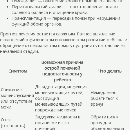
Гемодиализ — очищение крови с помощью аппарата.
Перитонеальный диализ — восстановление водно-
солевого баланса и очищение крови.
Трансплантация — пересадка почки при нарушении
функций обоих органов.
Прогноз лечения остается сложным. Раннее выявление
отклонений в физическом и психическом развитии ребенка и
обращение к специалистам помогут устранить патологии на
начальной стадии.
Возможная причина
острой почечной
Симптом
Что делать
недостаточности у
ребенка
Дегидратация, инфекция
Снижение
мочевыводящих путей,
Немедленно
мочеиспускания
обструкция
обратиться к
или отсутствие
мочевыводящих путей,
врачу!
мочи
повреждение почек
Задержка жидкости в
Обратиться к
Отек
организме из-за
врачу для
(отечность)
почечной
обследования и