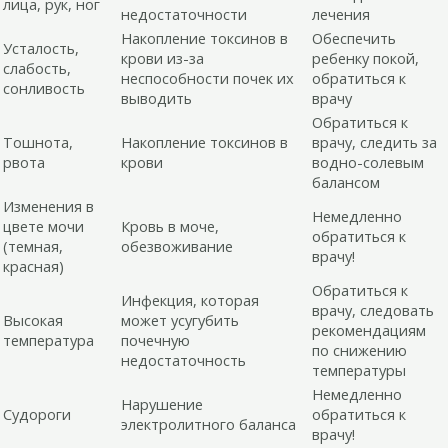
лица, рук, ног
недостаточности
лечения
Накопление токсинов в
Обеспечить
Усталость,
крови из-за
ребенку покой,
слабость,
неспособности почек их
обратиться к
сонливость
выводить
врачу
Обратиться к
Тошнота,
Накопление токсинов в
врачу, следить за
рвота
крови
водно-солевым
балансом
Изменения в
Немедленно
цвете мочи
Кровь в моче,
обратиться к
(темная,
обезвоживание
врачу!
красная)
Обратиться к
Инфекция, которая
врачу, следовать
Высокая
может усугубить
рекомендациям
температура
почечную
по снижению
недостаточность
температуры
Немедленно
Нарушение
Судороги
обратиться к
электролитного баланса
врачу!