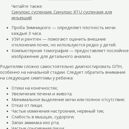
Читайте также:
Синулокс суспензия. Синулокс RTU суспензия для
инъекций
Проба Зимницкого — определяет плотность мочи
каждые 3 часа.
УЗИ и рентген — помогают оценить внешние
отклонения почек, но используются редко у детей.
Компьютерная томография — предоставляет послойное
изображение для детального анализа.
Родителям сложно самостоятельно диагностировать ОПН,
особенно на начальной стадии. Следует обратить внимание
на следующие симптомы у ребенка:
Отеки на конечностях;
Увеличение печени и живота;
Минимальное выделение мочи или полное отсутствие;
Отказ от пищи;
Частые изменения настроения, нервный тик;
Слабость в мышцах, судороги;
Запах аммиака изо рта;
Частые срыгивания пищи;