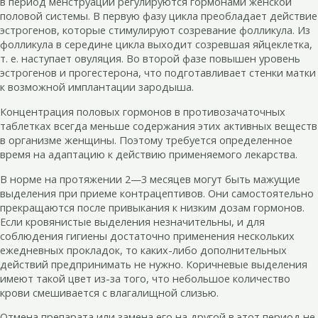
в период менструации регулируются гормонами женской
половой системы. В первую фазу цикла преобладает действие
эстрогенов, которые стимулируют созревание фолликула. Из
фолликула в середине цикла выходит созревшая яйцеклетка,
т. е. наступает овуляция. Во второй фазе повышен уровень
эстрогенов и прогестерона, что подготавливает стенки матки
к возможной имплантации зародыша.
Концентрация половых гормонов в противозачаточных
таблетках всегда меньше содержания этих активных веществ
в организме женщины. Поэтому требуется определенное
время на адаптацию к действию применяемого лекарства.
В норме на протяжении 2—3 месяцев могут быть мажущие
выделения при приеме контрацептивов. Они самостоятельно
прекращаются после привыкания к низким дозам гормонов.
Если кровянистые выделения незначительны, и для
соблюдения гигиены достаточно применения нескольких
ежедневных прокладок, то каких-либо дополнительных
действий предпринимать не нужно. Коричневые выделения
имеют такой цвет из-за того, что небольшое количество
крови смешивается с влагалищной слизью.
Отмена препарата или замена его на другой в этот период не