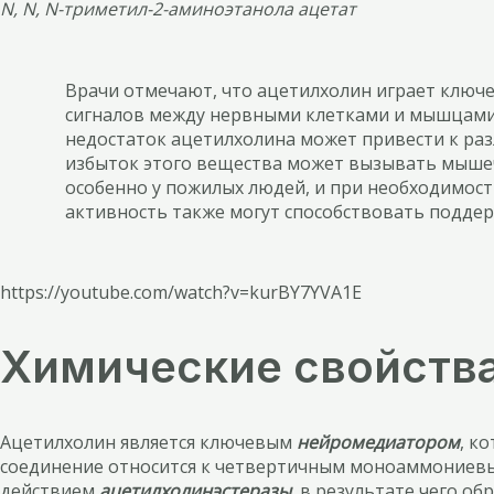
N, N, N-триметил-2-аминоэтанола ацетат
Врачи отмечают, что ацетилхолин играет ключ
сигналов между нервными клетками и мышцами,
недостаток ацетилхолина может привести к раз
избыток этого вещества может вызывать мышеч
особенно у пожилых людей, и при необходимос
активность также могут способствовать подде
https://youtube.com/watch?v=kurBY7YVA1E
Химические свойств
Ацетилхолин является ключевым
нейромедиатором
, к
соединение относится к четвертичным моноаммониевым
действием
ацетилхолинэстеразы
, в результате чего о