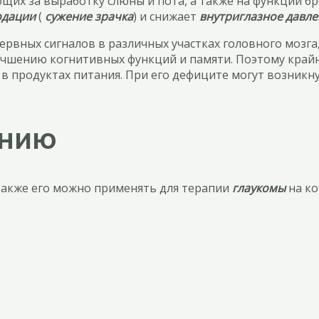
щих за выработку слюны и пота, а также на функции б
одации
(
сужение зрачка
) и снижает
внутриглазное давл
вных сигналов в различных участках головного мозга,
лучшению когнитивных функций и памяти. Поэтому край
в продуктах питания. При его дефиците могут возникну
ению
 Также его можно применять для терапии
глаукомы
на ко