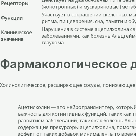
Действует на два основных типа рец
Рецепторы
(ионотропные) и мускариновые (метаб
Участвует в сокращении скелетных мы
Функции
ритма, пищеварения, сна, памяти и об
Нарушения в системе ацетилхолина св
Клиническое
заболеваниями, как болезнь Альцгейме
значение
глаукома.
Фармакологическое 
Холинолитическое, расширяющее сосуды, понижающее 
Ацетилхолин — это нейротрансмиттер, который
важность для когнитивных функций, таких как 
развитием заболеваний, таких как болезнь Аль
содержащие прекурсоры ацетилхолина, помогаю
эффект от таких добавок минимален, в то врем