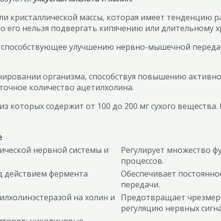
ли кристаллической массы, которая имеет тенденцию р
ко его нельзя подвергать кипячению или длительному 
, способствующее улучшению нервно-мышечной передачи
ировании организма, способствуя повышению активнос
точное количество ацетилхолина.
 из которых содержит от 100 до 200 мг сухого веществ
е
ической нервной системы и
Регулирует множество ф
процессов.
од действием фермента
Обеспечивает постоянно
передачи.
илхолинэстеразой на холин и
Предотвращает чрезмер
регуляцию нервных сигна