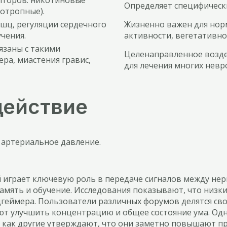
епторов: никотиновые
Определяет специфически
отропные).
шц, регуляции сердечного
Жизненно важен для нор
учения.
активности, вегетативн
язаны с такими
Целенаправленное возде
ра, миастения гравис,
для лечения многих невр
действие
артериальное давление.
 играет ключевую роль в передаче сигналов между не
память и обучение. Исследования показывают, что низк
цгеймера. Пользователи различных форумов делятся сво
т улучшить концентрацию и общее состояние ума. Одна
я как другие утверждают, что они заметно повышают п