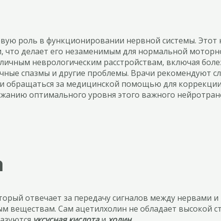
евую роль в функционировании нервной системы. Этот 
 что делает его незаменимым для нормальной моторно
личным неврологическим расстройствам, включая болез
ные спазмы и другие проблемы. Врачи рекомендуют сл
ти обращаться за медицинской помощью для коррекции 
ржанию оптимального уровня этого важного нейротран
а
оторый отвечает за передачу сигналов между нервами 
 веществам. Сам ацетилхолин не обладает высокой ст
бразуются
уксусная кислота
и
холин
.