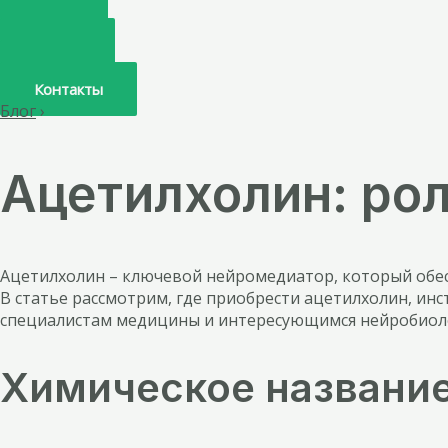
Главная
О нас
Услуги
Врачи
Контакты
Блог
›
Ацетилхолин: рол
Ацетилхолин – ключевой нейромедиатор, который обе
В статье рассмотрим, где приобрести ацетилхолин, ин
специалистам медицины и интересующимся нейробиолог
Химическое названи