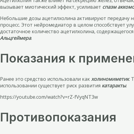
Ацетилхолин также влияет на секрецию желез, отвечаю
вызывает миотический эффект, усиливает
спазм акком
Небольшие дозы ацетилхолина активируют передачу нер
процесс. Этот нейромедиатор в целом способствует у
достаточное количество ацетилхолина, содержащегося 
Альцгеймера
.
Показания к примен
Ранее это средство использовали как
холиномиметик
.
использовании существует риск развития
катаракты
.
https://youtube.com/watch?v=rZ-fVyqNT3w
Противопоказания