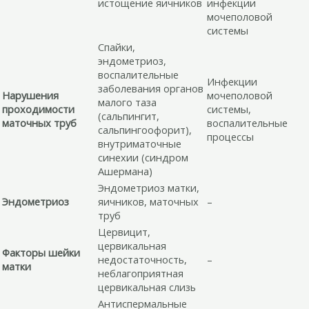
истощение яичников
инфекции
мочеполовой
системы
Спайки,
эндометриоз,
воспалительные
Инфекции
заболевания органов
Нарушения
мочеполовой
малого таза
проходимости
системы,
(сальпингит,
маточных труб
воспалительные
сальпингоофорит),
процессы
внутриматочные
синехии (синдром
Ашермана)
Эндометриоз матки,
Эндометриоз
яичников, маточных
–
труб
Цервицит,
цервикальная
Факторы шейки
недостаточность,
–
матки
неблагоприятная
цервикальная слизь
Антиспермальные