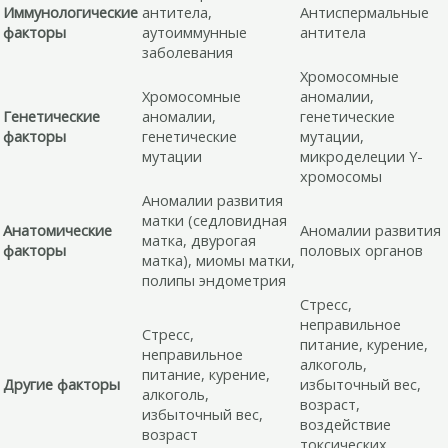
Иммунологические
антитела,
Антиспермальные
факторы
аутоиммунные
антитела
заболевания
Хромосомные
Хромосомные
аномалии,
Генетические
аномалии,
генетические
факторы
генетические
мутации,
мутации
микроделеции Y-
хромосомы
Аномалии развития
матки (седловидная
Анатомические
Аномалии развития
матка, двурогая
факторы
половых органов
матка), миомы матки,
полипы эндометрия
Стресс,
неправильное
Стресс,
питание, курение,
неправильное
алкоголь,
питание, курение,
Другие факторы
избыточный вес,
алкоголь,
возраст,
избыточный вес,
воздействие
возраст
токсических