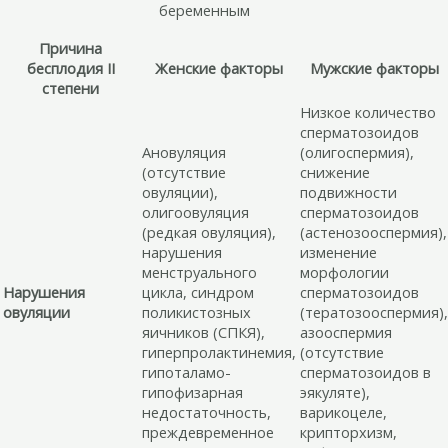
Причина
бесплодия II
Женские факторы
Мужские факторы
степени
Низкое количество
сперматозоидов
Ановуляция
(олигоспермия),
(отсутствие
снижение
овуляции),
подвижности
олигоовуляция
сперматозоидов
(редкая овуляция),
(астенозооспермия),
нарушения
изменение
менструального
морфологии
Нарушения
цикла, синдром
сперматозоидов
овуляции
поликистозных
(тератозооспермия),
яичников (СПКЯ),
азооспермия
гиперпролактинемия,
(отсутствие
гипоталамо-
сперматозоидов в
гипофизарная
эякуляте),
недостаточность,
варикоцеле,
преждевременное
крипторхизм,