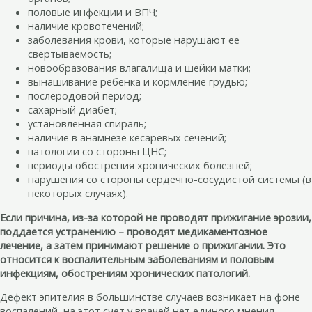
половые инфекции и ВПЧ;
наличие кровотечений;
заболевания крови, которые нарушают ее
свертываемость;
новообразования влагалища и шейки матки;
вынашивание ребенка и кормление грудью;
послеродовой период;
сахарный диабет;
установленная спираль;
наличие в анамнезе кесаревых сечений;
патологии со стороны ЦНС;
периоды обострения хронических болезней;
нарушения со стороны сердечно-сосудистой системы (в
некоторых случаях).
Если причина, из-за которой не проводят прижигание эрозии,
поддается устранению – проводят медикаментозное
лечение, а затем принимают решение о прижигании. Это
относится к воспалительным заболеваниям и половым
инфекциям, обострениям хронических патологий.
Дефект эпителия в большинстве случаев возникает на фоне
воспалений, на этот счет у врачей нет единого мнения –