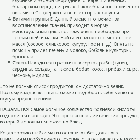
клубнике и черной смородине, отваре шиповника,
болгарском перце, цитрусах. Также большое количество
витамина С содержится во всех сортах капусты.
Витамин группы Е.
Данный элемент отвечает за
восстановление тканей, приводит в норму
менструальный цикл, поэтому очень необходим при
эрозии шейки матки. Найти его можно во множестве
масел (соевое, оливковое, кукурузное и т. д.). Опять на
помощь придет печень и молоко, бобовые культуры,
брокколи.
Селен.
Находится в различных сортах рыбы (тунец,
сардины, сельдь), а также в бобах, коксе, грибах и сыре,
чесноке, мидиях.
Это не полный список продуктов, он достаточно велик.
Поэтому каждая женщина сможет подобрать себе меню по
вкусу и предпочтениям.
НА ЗАМЕТКУ!
Самое большое количество фолиевой кислоты
содержится в авокадо. Это прекрасный диетический продукт,
который дополнит множество блюд.
Когда эрозию шейки матки оставляют без должного
внимания и необходимого лечения, она развивается и может