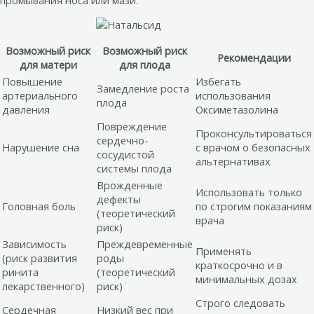
промывания носа или мази.
Возможный риск
Возможный риск
Рекомендации
для матери
для плода
Повышение
Избегать
Замедление роста
артериального
использования
плода
давления
Оксиметазолина
Повреждение
Проконсультироваться
сердечно-
Нарушение сна
с врачом о безопасных
сосудистой
альтернативах
системы плода
Врожденные
Использовать только
дефекты
Головная боль
по строгим показаниям
(теоретический
врача
риск)
Зависимость
Преждевременные
Применять
(риск развития
роды
краткосрочно и в
ринита
(теоретический
минимальных дозах
лекарственного)
риск)
Строго следовать
Сердечная
Низкий вес при