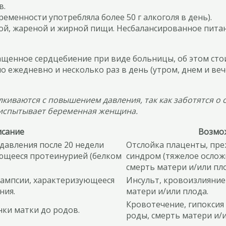
в.
еменности употребляла более 50 г алкоголя в день).
ой, жареной и жирной пищи. Несбалансированное питан
щенное сердцебиение при виде больницы, об этом стои
о ежедневно и несколько раз в день (утром, днем и в
киваются с повышением давления, так как заботятся о 
а испытывает беременная женщина.
сание
Возмож
авления после 20 недели
Отслойка плаценты, пре
ющееся протеинурией (белком
синдром (тяжелое осложн
смерть матери и/или пл
ампсии, характеризующееся
Инсульт, кровоизлияние 
ния.
матери и/или плода.
Кровотечение, гипоксия
нки матки до родов.
роды, смерть матери и/и