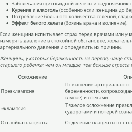
Заболевания щитовидной железы и надпочечнико
Курение и алкоголь
(особенно если женщина до бер
Потребление большого количества соленой, сладк
Эффект белого халата
(боязнь врача и волнение).
Если женщина испытывает страх перед врачами или уча
измерять давление в спокойной обстановке, желательн
артериального давления и определить их причины.
Женщины, у которых беременность не первая, чаще стал
старшего ребенка: чем он младше, тем больше стресс
Осложнение
Опи
Повышение артериального д
Преэклампсия
беременности, сопровожда
в моче) и отеками.
Тяжелое осложнение преэкл
Эклампсия
судорогами и потерей созна
Отслойка плаценты
Отделение плаценты от сте