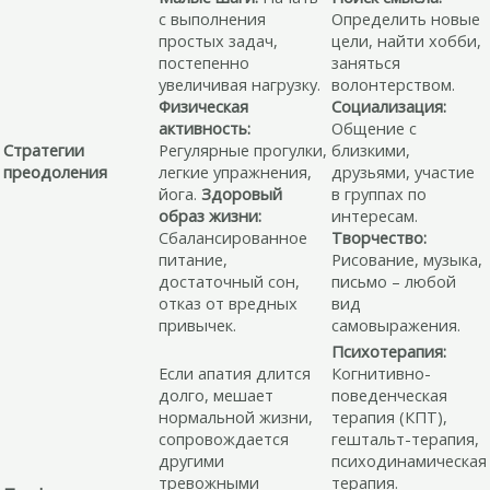
с выполнения
Определить новые
простых задач,
цели, найти хобби,
постепенно
заняться
увеличивая нагрузку.
волонтерством.
Физическая
Социализация:
активность:
Общение с
Стратегии
Регулярные прогулки,
близкими,
преодоления
легкие упражнения,
друзьями, участие
йога.
Здоровый
в группах по
образ жизни:
интересам.
Сбалансированное
Творчество:
питание,
Рисование, музыка,
достаточный сон,
письмо – любой
отказ от вредных
вид
привычек.
самовыражения.
Психотерапия:
Если апатия длится
Когнитивно-
долго, мешает
поведенческая
нормальной жизни,
терапия (КПТ),
сопровождается
гештальт-терапия,
другими
психодинамическая
тревожными
терапия.