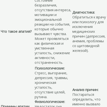
Состояние
безразличия,
отсутствия интереса,
Диагностика:
мотивации и
Обратиться к врачу
эмоциональной
или психологу для
реакции на события,
исключения
которые обычно
Что такое апатия?
медицинских
вызывают чувства.
причин (депрессия,
Может проявляться
анемия, проблемы
как физическая и
со щитовидной
умственная
железой).
усталость, снижение
активности,
отстраненность.
Психологические:
Стресс, выгорание,
депрессия, травмы,
хроническая
усталость,
Анализ причин:
отсутствие целей,
Постараться
рутина.
определить, что
Физиологические:
именно вызвало
Причины апатии
Недостаток сна,