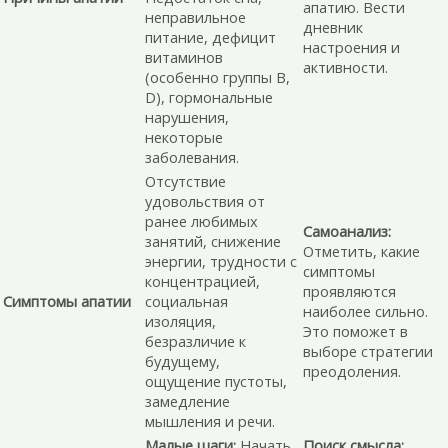
апатию. Вести
неправильное
дневник
питание, дефицит
настроения и
витаминов
активности.
(особенно группы B,
D), гормональные
нарушения,
некоторые
заболевания.
Отсутствие
удовольствия от
ранее любимых
Самоанализ:
занятий, снижение
Отметить, какие
энергии, трудности с
симптомы
концентрацией,
проявляются
Симптомы апатии
социальная
наиболее сильно.
изоляция,
Это поможет в
безразличие к
выборе стратегии
будущему,
преодоления.
ощущение пустоты,
замедление
мышления и речи.
Малые шаги:
Начать
Поиск смысла: