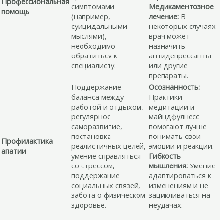
Профессиональная
симптомами
Медикаментозное
помощь
(например,
лечение:
В
суицидальными
некоторых случаях
мыслями),
врач может
необходимо
назначить
обратиться к
антидепрессанты
специалисту.
или другие
препараты.
Поддержание
Осознанность:
баланса между
Практики
работой и отдыхом,
медитации и
регулярное
майндфулнесс
саморазвитие,
помогают лучше
постановка
понимать свои
Профилактика
реалистичных целей,
эмоции и реакции.
апатии
умение справляться
Гибкость
со стрессом,
мышления:
Умение
поддержание
адаптироваться к
социальных связей,
изменениям и не
забота о физическом
зацикливаться на
здоровье.
неудачах.