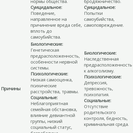
нормы общества.
бродяжничество.
Суицидальное:
Суицидальное:
Поведение,
Попытки
направленное на
самоубийства,
причинение вреда себе,
самоповреждение.
вплоть до
самоубийства.
Биологические:
Генетическая
Биологические:
предрасположенность,
Наследственная
особенности нервной
предрасположенность
системы.
к алкоголизму.
Психологические:
Психологические:
Низкая самооценка,
Депрессия,
психические
Причины
тревожность,
расстройства, травмы.
психопатия.
Социальные:
Социальные:
Неблагоприятная
Отсутствие
семейная обстановка,
родительского
влияние девиантной
контроля, бедность,
группы, низкий
криминальная среда.
социальный статус,
безработица.