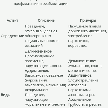
профилактики и реабилитации.
Аспект
Описание
Примеры
Поведение,
Нарушение правил
отклоняющееся от
дорожного движения,
Определение
общепринятых
употребление
социальных норм и
наркотиков,
ожиданий.
воровство.
Делинквентное:
Противоправное
поведение,
Делинквентное:
нарушающее законы.
Хулиганство, кража,
Аддиктивное:
мошенничество.
Зависимое поведение
Аддиктивное:
(наркомания,
Злоупотребление
алкоголизм, игромания).
алкоголем,
Асоциальное:
наркотиками,
Виды
Поведение,
азартные игры.
нарушающее
Асоциальное:
моральные и этические
Грубость, агрессия,