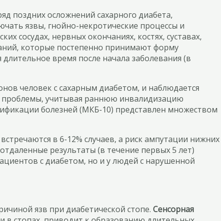
ряд поздних осложнений сахарного диабета,
лючать язвы, гнойно-некротические процессы и
х сосудах, нервных окончаниях, костях, суставах,
ваний, которые постепенно принимают форму
 длительное время после начала заболевания (в
нов человек с сахарным диабетом, и наблюдается
ые проблемы, учитывая раннюю инвалидизацию
сификации болезней (МКБ-10) представлен множеством
встречаются в 6-12% случаев, а риск ампутации нижних
 отдаленные результаты (в течение первых 5 лет)
ациентов с диабетом, но и у людей с нарушенной
 причиной язв при диабетической стопе.
Сенсорная
и в стопах, приводит к образованию длительных,