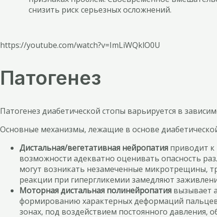
снизить риск серьезных осложнений.
https://youtube.com/watch?v=ImLiWQklO0U
Патогенез
Патогенез диабетической стопы варьируется в зависим
Основные механизмы, лежащие в основе диабетическо
Дистальная/вегетативная нейропатия
приводит к 
возможности адекватно оценивать опасность разл
могут возникать незамеченные микротрещины, 
реакции при гипергликемии замедляют заживление
Моторная дистальная полинейропатия
вызывает а
формированию характерных деформаций пальцев и 
зонах, под воздействием постоянного давления, о