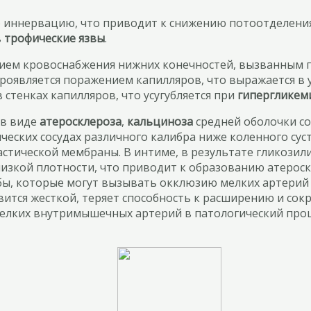
ннервацию, что приводит к снижению потоотделения и, 
в
трофические язвы
.
нием кровоснабжения нижних конечностей, вызванным п
роявляется поражением капилляров, что выражается в 
 стенках капилляров, что усугубляется при
гипергликем
 в виде
атеросклероза
,
кальциноза
средней оболочки со
еских сосудах различного калибра ниже коленного суст
астической мембраны. В интиме, в результате гликози
изкой плотности, что приводит к образованию атероск
мбы, которые могут вызывать окклюзию мелких артерий 
новится жесткой, теряет способность к расширению и 
мелких внутримышечных артерий в патологический про