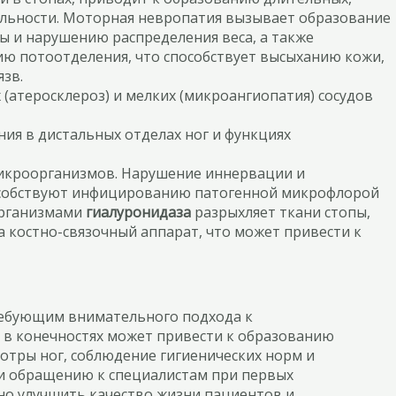
тельности. Моторная невропатия вызывает образование
 и нарушению распределения веса, а также
ю потоотделения, что способствует высыханию кожи,
зв.
 (атеросклероз) и мелких (микроангиопатия) сосудов
я в дистальных отделах ног и функциях
микроорганизмов. Нарушение иннервации и
пособствуют инфицированию патогенной микрофлорой
организмами
гиалуронидаза
разрыхляет ткани стопы,
 костно-связочный аппарат, что может привести к
требующим внимательного подхода к
 в конечностях может привести к образованию
отры ног, соблюдение гигиенических норм и
и и обращению к специалистам при первых
но улучшить качество жизни пациентов и