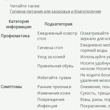
Читайте также:
Гигиена питания для здоровья и благополучия
Категория
Подкатегория
информации
Ежедневный осмотр
Осматривайте 
Профилактика
стоп
зеркало для о
Ежедневно мой
Гигиена стоп
горячей воды.
Уход за кожей
Используйте у
Носите удобную
Правильная обувь
носком. Носите
Не ходите бос
Избегайте травм
удаления мозо
Симптомы
Ранние признаки
Онемение, пока
Изменения кожи
Сухость, трещ
Повреждения
Язвы, раны, по
Инфекция
Покраснение, о