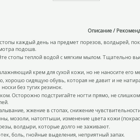
Описание / Рекомен
стопы каждый день на предмет порезов, волдырей, пок
смотра подошв.
те стопы теплой водой с мягким мылом. Тщательно вы
влажняющий крем для сухой кожи, но не наносите его м
, хорошо сидящую обувь, которая не давит и не натира
 носки без тугих резинок.
иком. Осторожно подстригайте ногти прямо, не слишком
лей.
лывание, жжение в стопах, снижение чувствительности
ины, мозоли, натоптыши, изменение цвета кожи (покрас
резы, волдыри, которые долго не заживают.
тек, боль, гнойные выделения, неприятный запах.