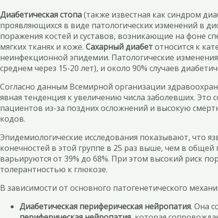
Диабетическая стопа
(также известная как синдром диа
проявляющихся в виде патологических изменений в дис
поражения костей и суставов, возникающие на фоне спе
мягких тканях и коже.
Сахарный диабет
относится к ка
неинфекционной эпидемии. Патологические изменения, 
среднем через 15-20 лет), и около 90% случаев диабетич
Согласно данным Всемирной организации здравоохране
явная тенденция к увеличению числа заболевших. Это
пациентов из-за поздних осложнений и высокую смерт
кодов.
Эпидемиологические исследования показывают, что язв
конечностей в этой группе в 25 раз выше, чем в общей
варьируются от 39% до 68%. При этом высокий риск по
толерантностью к глюкозе.
В зависимости от основного патогенетического механ
Диабетическая периферическая нейропатия
. Она 
периферическая нейропатия
, которая сопровожда