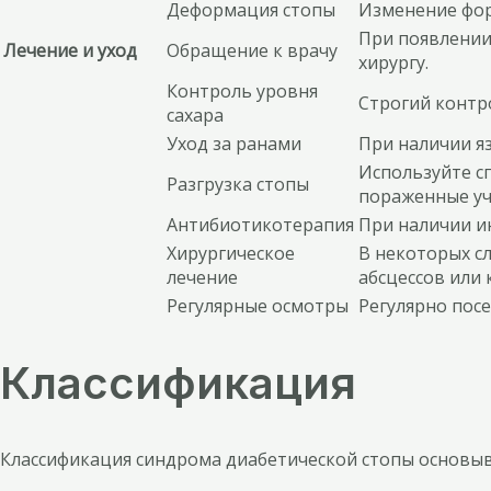
Деформация стопы
Изменение фор
При появлении
Лечение и уход
Обращение к врачу
хирургу.
Контроль уровня
Строгий контр
сахара
Уход за ранами
При наличии яз
Используйте с
Разгрузка стопы
пораженные уч
Антибиотикотерапия
При наличии и
Хирургическое
В некоторых с
лечение
абсцессов или
Регулярные осмотры
Регулярно пос
Классификация
Классификация синдрома диабетической стопы основыв