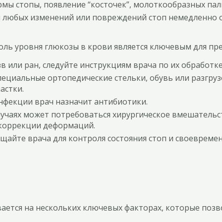
мы стопы, появление “косточек”, молоткообразных пал
 любых изменений или повреждений стоп немедленно об
оль уровня глюкозы в крови является ключевым для пр
в или ран, следуйте инструкциям врача по их обработке
пециальные ортопедические стельки, обувь или разгру
астки.
нфекции врач назначит антибиотики.
лучаях может потребоваться хирургическое вмешательс
 коррекции деформаций.
ещайте врача для контроля состояния стоп и своевреме
ается на нескольких ключевых факторах, которые поз