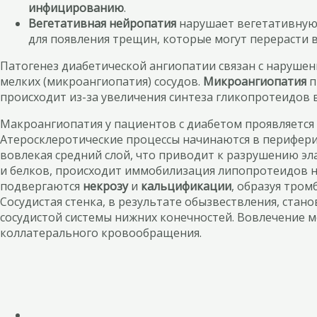
инфицированию
.
Вегетативная нейропатия
нарушает вегетативную и
для появления трещин, которые могут перерасти 
Патогенез диабетической ангиопатии связан с наруше
мелких (микроангиопатия) сосудов.
Микроангиопатия
п
происходит из-за увеличения синтеза гликопротеидов в
Макроангиопатия у пациентов с диабетом проявляется
Атеросклеротические процессы начинаются в периферич
вовлекая средний слой, что приводит к разрушению эл
и белков, происходит иммобилизация липопротеидов н
подвергаются
некрозу
и
кальцификации
, образуя тро
Сосудистая стенка, в результате обызвествления, ста
сосудистой системы нижних конечностей. Вовлечение 
коллатерального кровообращения.