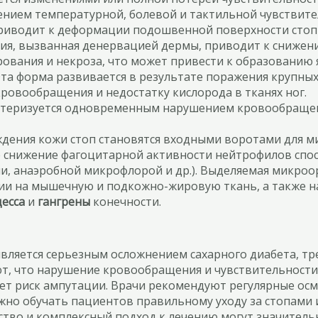
шением температурной, болевой и тактильной чувстви
иводит к деформации подошвенной поверхности стопы
ия, вызванная денервацией дермы, приводит к снижени
вания и некроза, что может привести к образованию я
Эта форма развивается в результате поражения крупных
ровообращения и недостатку кислорода в тканях ног.
актеризуется одновременным нарушением кровообращени
дения кожи стоп становятся входными воротами для 
же снижение фагоцитарной активности нейтрофилов с
ми, анаэробной микрофлорой и др.). Выделяемая микро
и на мышечную и подкожно-жировую ткань, а также на
цесса
и
гангрены
конечности.
 является серьезным осложнением сахарного диабета, 
т, что нарушение кровообращения и чувствительности
ает риск ампутации. Врачи рекомендуют регулярные осм
важно обучать пациентов правильному уходу за стопам
тво и комплексный подход к лечению могут значитель