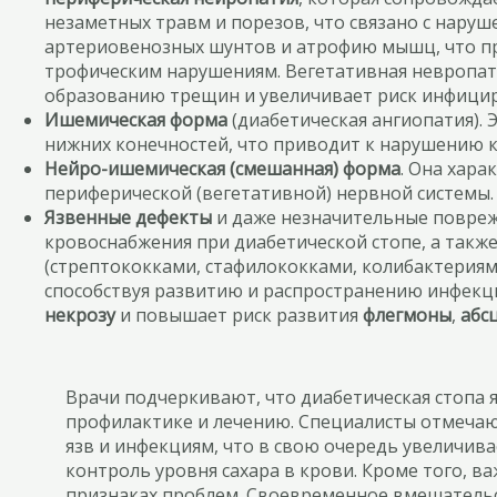
незаметных травм и порезов, что связано с нару
артериовенозных шунтов и атрофию мышц, что пр
трофическим нарушениям. Вегетативная невропат
образованию трещин и увеличивает риск инфициро
Ишемическая форма
(диабетическая ангиопатия). 
нижних конечностей, что приводит к нарушению к
Нейро-ишемическая (смешанная) форма
. Она хар
периферической (вегетативной) нервной системы.
Язвенные дефекты
и даже незначительные повреж
кровоснабжения при диабетической стопе, а так
(стрептококками, стафилококками, колибактерия
способствуя развитию и распространению инфекци
некрозу
и повышает риск развития
флегмоны
,
абс
Врачи подчеркивают, что диабетическая стопа
профилактике и лечению. Специалисты отмечаю
язв и инфекциям, что в свою очередь увеличив
контроль уровня сахара в крови. Кроме того, 
признаках проблем. Своевременное вмешательс