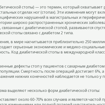
бетической стопы) — это термин, который охватывает 
тальных отделах ног (стопах). Эти изменения могут вк
цифических нарушений в магистральных и периферически
тегории широко распространенных хронических заболе
связанные с диабетической стопой, развиваются спустя
еской стопы связано с диабетом 2 типа.
ния, в мире насчитывается приблизительно 250 миллио
 создает серьезные экономические и медико-социальн
ность. Код диабетической стопы в международной клас
енные дефекты стоп у пациентов с сахарным диабетом 
 популяции. Смертность после операций достигает 6%, а
ражения нижних конечностей наблюдается не только у п
изма выделяют несколько форм диабетической стопы:
составляет около 60-70% всех случаев и является частой
ется изменениями или полной потерей чувствительност