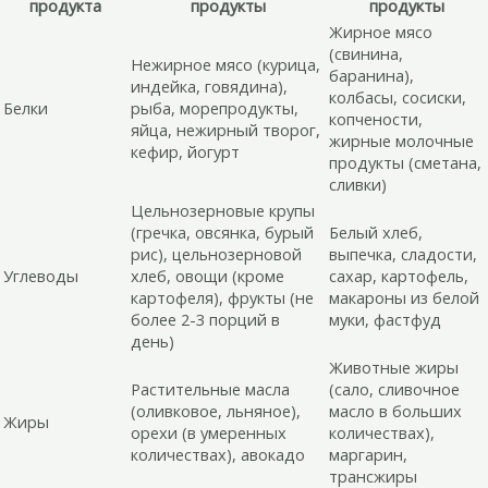
продукта
продукты
продукты
Жирное мясо
(свинина,
Нежирное мясо (курица,
баранина),
индейка, говядина),
колбасы, сосиски,
Белки
рыба, морепродукты,
копчености,
яйца, нежирный творог,
жирные молочные
кефир, йогурт
продукты (сметана,
сливки)
Цельнозерновые крупы
(гречка, овсянка, бурый
Белый хлеб,
рис), цельнозерновой
выпечка, сладости,
Углеводы
хлеб, овощи (кроме
сахар, картофель,
картофеля), фрукты (не
макароны из белой
более 2-3 порций в
муки, фастфуд
день)
Животные жиры
Растительные масла
(сало, сливочное
(оливковое, льняное),
масло в больших
Жиры
орехи (в умеренных
количествах),
количествах), авокадо
маргарин,
трансжиры