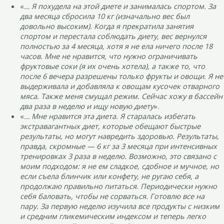
«
… Я похудела на этой диете и занималась спортом. За
два месяца сбросила 10 кг (изначально вес был
довольно высоким). Когда я прекратила занятия
спортом и перестала соблюдать диету, вес вернулся
полностью за 4 месяца, хотя я не ела ничего после 18
часов. Мне не нравится, что нужно ограничивать
фруктовые соки (я их очень хотела), а также то, что
после 6 вечера разрешены только фрукты и овощи. Я не
выдерживала и добавляла к овощам кусочек отварного
мяса. Также меня смущал режим. Сейчас хожу в бассейн
два раза в неделю и ищу новую диету
».
«
… Мне нравится эта диета. Я старалась избегать
экстравагантных диет, которые обещают быстрые
результаты, но могут навредить здоровью. Результаты,
правда, скромные — 6 кг за 3 месяца при интенсивных
тренировках 3 раза в неделю. Возможно, это связано с
моим подходом: я не ем сладкое, сдобное и мучное, но
если съела блинчик или конфету, не ругаю себя, а
продолжаю правильно питаться. Периодически нужно
себя баловать, чтобы не сорваться. Готовлю все на
пару. За первую неделю изучила все продукты с низким
и средним гликемическим индексом и теперь легко