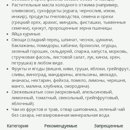
Растительные масла холодного отжима (например,
оливковое), сухофрукты (курага, чернослив, изюм,
инжир), продукты пчеловодства, семена и орехи
(грецкий орех, арахис, миндаль, фисташки, тыквенные
семечки), кунжут, пророщенные зерна пшеницы.
Яйца куриные.
Овощи (сладкий перец, шпинат, чеснок, цуккини,
баклажаны, помидоры, кабачки, брокколи, огурцы,
зеленый горошек, сельдерей, спаржа, капуста, морковь,
стручковая фасоль, листовой салат, лук, кинза, хрен,
петрушка) в любом виде.
Фрукты и ягоды (вишня, киви, груши, яблоки, грейпфрут,
сливы, виноград, мандарины, апельсины, авокадо,
ананасы, нектарин, фейхоа, помело, лимоны, черешня,
манго, малина, клубника, смородина).
Свежевыжатые соки (морковный, апельсиновый,
лимонный, томатный, свекольный, грейпфрутовый,
яблочный).
Чаи из фруктов и трав, отвар шиповника, зеленый чай
без сахара, негазированная минеральная вода.
Категория
Рекомендуемые
Запрещенные