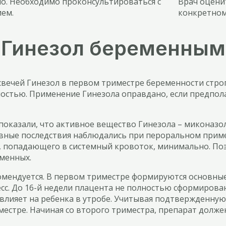
о. Необходимо проконсультироваться с
Врач оцени
ем.
конкретном
 Гинезол беременным
 свечей Гинезол в первом триместре беременности стр
жностью. Применение Гинезола оправдано, если предпо
оказали, что активное вещество Гинезола – миконазо
тивные последствия наблюдались при пероральном прим
, попадающего в системный кровоток, минимально. Поэ
еменных.
комендуется. В первом триместре формируются основны
сс. До 16-й недели плацента не полностью сформирова
овлияет на ребенка в утробе. Учитывая подтвержденну
местре. Начиная со второго триместра, препарат долже