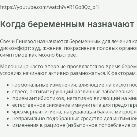
https://youtube.com/watch?v=R1Go8Qz_p1I
Когда беременным назначают 
Свечи Гинезол назначаются беременным для лечения ка
дискомфорт: зуд, жжение, покраснение половых органо
симптомов как можно быстрее.
Молочница часто впервые проявляется во время берем
условиях начинают активно размножаться. К факторам
гормональные изменения, влияющие на кислотнос
стресс, активизирующий различные заболевания;
прием антибиотиков, негативно влияющий на мик
естественное снижение иммунитета для предотвр
чрезмерная гигиена, нарушающая баланс микрофл
неправильно подобранные средства для интимной
изменения в рационе (избыточное потребление сл