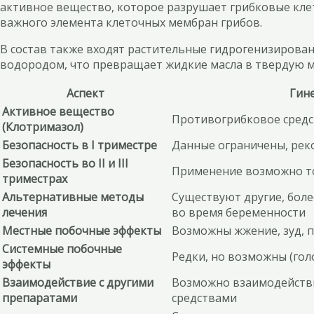
активное вещество, которое разрушает грибковые кле
важного элемента клеточных мембран грибов.
В состав также входят растительные гидрогенизирова
водородом, что превращает жидкие масла в твердую м
Аспект
Гин
Активное вещество
Противогрибковое сред
(Клотримазол)
Безопасность в I триместре
Данные ограничены, рек
Безопасность во II и III
Применение возможно то
триместрах
Альтернативные методы
Существуют другие, бол
лечения
во время беременности
Местные побочные эффекты
Возможны жжение, зуд, п
Системные побочные
Редки, но возможны (гол
эффекты
Взаимодействие с другими
Возможно взаимодейств
препаратами
средствами