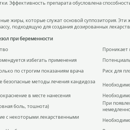
тки. Эффективность препарата обусловлена способност
нные жиры, которые служат основой суппозитория. Эти
ассу, подходящую для создания дозированных лекарст
езол при беременности
ство
Проникает 
омендуется избегать применения
Потенциаль
лько по строгим показаниям врача
Риск для пл
ее безопасные методы лечения кандидоза
Необходимо
окраснение в месте нанесения
Необходимо
При появле
овная боль, тошнота)
немедленно 
ие с некоторыми лекарственными
Необходимо