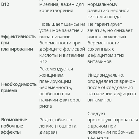
B12
миелина, важен для
нормальному
кроветворения
развитию нервной
системы плода
Повышает шансы на
Не гарантирует
успешное зачатие и
зачатие, но снижает
Эффективность
вынашивание
риск осложнений
при
беременности при
беременности,
планировании
дефиците фолиевой
связанных с
кислоты и витамина
дефицитом этих
B12
витаминов
Рекомендуется
женщинам,
Индивидуально,
планирующим
определяется врачом
Необходимость
беременность,
после обследования
приема
особенно при
на наличие дефицита
наличии факторов
витаминов
риска
Следует
Возможные
Редко, обычно
проконсультироваться
побочные
легкие (тошнота,
с врачом при
эффекты
диарея)
появлении побочных
эффектов