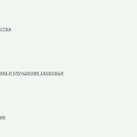
йства
зма и улучшения здоровья
ние