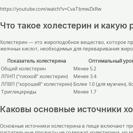
https://youtube.com/watch?v=CvaTbmwZkRw
Что такое холестерин и какую 
Холестерин — это жироподобное вещество, которое при
желчных кислот, необходимых для переваривания жиров
Показатель холестерина
Оптимальный уров
Общий холестерин
Менее 5.2
ЛПНП (“плохой” холестерин)
Менее 3.4
ЛПВП (“хороший” холестерин)
Более 1.0 (для мужчин), б
Триглицериды
Менее 1.7
Каковы основные источники хо
Основные источники холестерина в пище включают прод
растительные продукты не содержат холестерина, но 