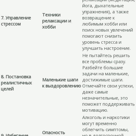
йога, дыхательные
упражнения), а также
Техники
7. Управление
возвращение к
релаксации и
стрессом
любимым хобби или
хобби
поиск новых увлечений
помогают снизить
уровень стресса и
улучшить настроение.
Не пытайтесь решить
все проблемы сразу.
Разбейте большие
задачи на маленькие,
8. Постановка
Маленькие шаги
достижимые шаги.
реалистичных
к выздоровлению
Отмечайте свои успехи,
целей
даже самые
незначительные, это
поможет поддерживать
мотивацию.
Алкоголь и наркотики
могут временно
облегчить симптомы,
Опасность
9. Избегание
но в долгосрочной