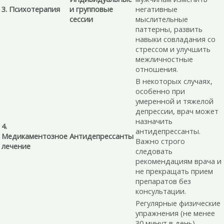
3. Психотерапия
и групповые
негативные
сессии
мыслительные
паттерны, развить
навыки совладания со
стрессом и улучшить
межличностные
отношения.
В некоторых случаях,
особенно при
умеренной и тяжелой
депрессии, врач может
назначить
4.
антидепрессанты.
Медикаментозное
Антидепрессанты
Важно строго
лечение
следовать
рекомендациям врача и
не прекращать прием
препаратов без
консультации.
Регулярные физические
упражнения (не менее
30 минут в день),