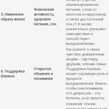
сбалансированное
Физическая
питание, отказ от
5. Изменение
активность,
алкоголя и наркотиков,
образа жизни
здоровое
а также достаточный
питание, сон
сон (7-9 часов)
значительно улучшают
самочувствие и
способствуют
выздоровлению.
Расскажите о своих
чувствах доверенным
людям – партнеру,
друзьям, членам семьи.
Открытое
Поддержка близких
6. Поддержка
общение и
играет огромную роль в
близких
понимание
процессе
выздоровления. Важно,
чтобы они понимали,
что депрессия – это
болезнь, а не прихоть.
Освоение техник
релаксации (медитация,