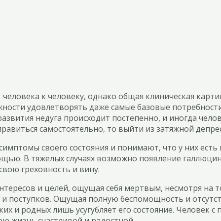
человека к человеку, однако общая клиническая карти
жности удовлетворять даже самые базовые потребности
азвития недуга происходит постепенно, и иногда челов
справиться самостоятельно, то выйти из затяжной депр
имптомы своего состояния и понимают, что у них есть п
мощью. В тяжелых случаях возможно появление галлюци
свою греховность и вину.
нтересов и целей, ощущая себя мертвым, несмотря на т
 и поступков. Ощущая полную беспомощность и отсутс
их и родных лишь усугубляет его состояние. Человек с
ою жизнь счастливой и радостной.