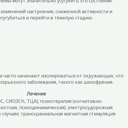
емы могут значительно усугубить это состояние.
х изменений настроения, сниженной активности и
сугубиться и перейти в тяжелую стадию.
и часто начинают изолироваться от окружающих, что
 серьезного заболевания, такого как шизофрения.
Лечение
С, СИОЗСН, ТЦА); психотерапия (когнитивно-
ностная, психодинамическая); электросудорожная
х случаях; транскраниальная магнитная стимуляция