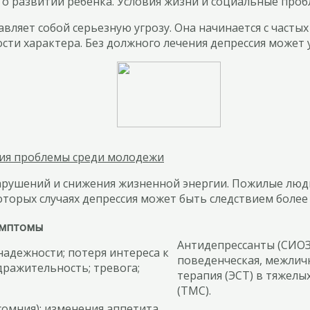
о развитии ребенка. Условия жизни и социальные пробл
ляет собой серьезную угрозу. Она начинается с часты
ти характера. Без должного лечения депрессия может у
ния проблемы среди молодежи
нарушений и снижения жизненной энергии. Пожилые люд
оторых случаях депрессия может быть следствием более
имптомы
Антидепрессанты (СИОЗ
знадежности; потеря интереса к
поведенческая, межлич
дражительность; тревога;
терапия (ЭСТ) в тяжелы
(ТМС).
сомния); изменения аппетита