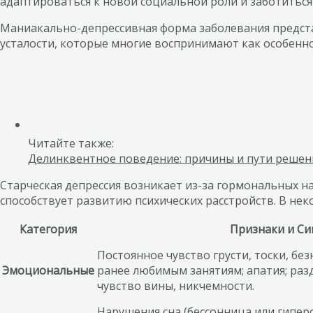
адаптироваться к новой социальной роли и заботиться 
Маниакально-депрессивная форма заболевания представ
усталости, которые многие воспринимают как особеннос
Читайте также:
Делинквентное поведение: причины и пути реше
Старческая депрессия возникает из-за гормональных 
способствует развитию психических расстройств. В нек
Категория
Признаки и С
Постоянное чувство грусти, тоски, бе
Эмоциональные
ранее любимым занятиям; апатия; раз
чувство вины, никчемности.
Нарушения сна (бессонница или гипер