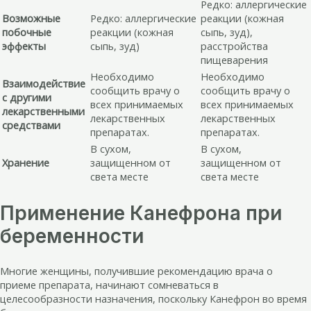
Редко: аллергические
Возможные
Редко: аллергические
реакции (кожная
побочные
реакции (кожная
сыпь, зуд),
эффекты
сыпь, зуд)
расстройства
пищеварения
Необходимо
Необходимо
Взаимодействие
сообщить врачу о
сообщить врачу о
с другими
всех принимаемых
всех принимаемых
лекарственными
лекарственных
лекарственных
средствами
препаратах.
препаратах.
В сухом,
В сухом,
Хранение
защищенном от
защищенном от
света месте
света месте
Применение Канефрона при
беременности
Многие женщины, получившие рекомендацию врача о
приеме препарата, начинают сомневаться в
целесообразности назначения, поскольку Канефрон во время