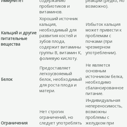
Иммунитет
содержанию
реакции (редко, но
пробиотиков и
возможно).
витаминов.
Хороший источник
кальция,
Избыток кальция
необходимый для
может привести к
Кальций и другие
развития костей и
проблемам с
питательные
зубов плода,
почками (при
вещества
содержит витамины
чрезмерном
группы В, витамин К,
употреблении).
фолиевую кислоту.
Не является
Предоставляет
основным
легкоусвояемый
источником белка,
Белок
белок, необходимый
необходимо
для роста плода и
сбалансированное
матери.
питание.
Индивидуальная
непереносимость,
Нет строгих
возможны
ограничений, но
проблемы с
Ограничения
следует употреблять
желудком при