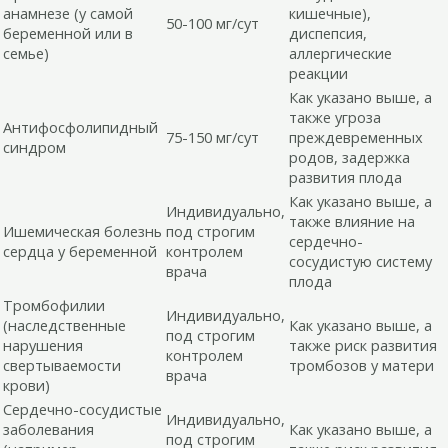
анамнезе (у самой
кишечные),
50-100 мг/сут
беременной или в
диспепсия,
семье)
аллергические
реакции
Как указано выше, а
также угроза
Антифосфолипидный
75-150 мг/сут
преждевременных
синдром
родов, задержка
развития плода
Как указано выше, а
Индивидуально,
также влияние на
Ишемическая болезнь
под строгим
сердечно-
сердца у беременной
контролем
сосудистую систему
врача
плода
Тромбофилии
Индивидуально,
(наследственные
Как указано выше, а
под строгим
нарушения
также риск развития
контролем
свертываемости
тромбозов у матери
врача
крови)
Сердечно-сосудистые
Индивидуально,
заболевания
Как указано выше, а
под строгим