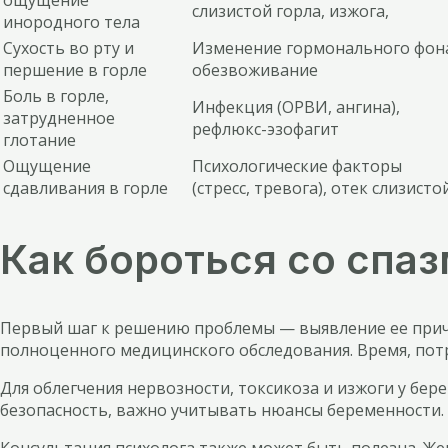
ощущение
слизистой горла, изжога,
инородного тела
Сухость во рту и
Изменение гормонального фон
першение в горле
обезвоживание
Боль в горле,
Инфекция (ОРВИ, ангина),
затрудненное
рефлюкс-эзофагит
глотание
Ощущение
Психологические факторы
сдавливания в горле
(стресс, тревога), отек слизисто
Как бороться со спа
Первый шаг к решению проблемы — выявление ее прич
полноценного медицинского обследования. Время, потр
Для облегчения нервозности, токсикоза и изжоги у бе
безопасность, важно учитывать нюансы беременности. 
Консультация психолога также может быть полезна. Ж