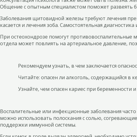
Общение с опытным специалистом поможет развеять бе
Заболевания щитовидной железы требуют лечения преп
касается и лечения зоба. Самостоятельная диагностика 
При остеохондрозе помогут противовоспалительные ма
отдела может повлиять на артериальное давление, поэ
Рекомендуем узнать, в чем заключается опасно
Читайте: опасен ли алкоголь, содержащийся в к
Узнайте, чем опасен кариес при беременности и 
Воспалительные или инфекционные заболевания часто т
можно использовать полоскания с солью, согревающие
поддержки иммунной системы.
Если комок в горле вызван аллергией, необходимо уст