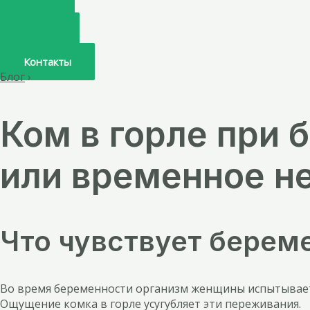
Главная
О нас
Услуги
Врачи
Контакты
Блог
›
Ком в горле при
или временное н
Что чувствует берем
Во время беременности организм женщины испытывает 
Ощущение комка в горле усугубляет эти переживания.