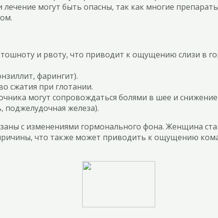
и лечение могут быть опасны, так как многие препара
ом.
тошноту и рвоту, что приводит к ощущению слизи в го
нзиллит, фарингит).
во сжатия при глотании.
чника могут сопровождаться болями в шее и снижением
, поджелудочная железа).
язаны с изменениями гормонального фона. Женщина стан
 причины, что также может приводить к ощущению кома