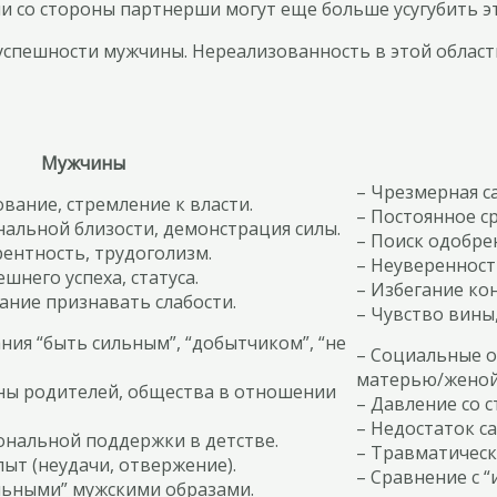
 со стороны партнерши могут еще больше усугубить эт
успешности мужчины. Нереализованность в этой облас
Мужчины
– Чрезмерная с
ование, стремление к власти.
– Постоянное ср
альной близости, демонстрация силы.
– Поиск одобре
ентность, трудоголизм.
– Неуверенност
шнего успеха, статуса.
– Избегание ко
ание признавать слабости.
– Чувство вины,
ия “быть сильным”, “добытчиком”, “не
– Социальные о
матерью/женой
оны родителей, общества в отношении
– Давление со 
– Недостаток с
ональной поддержки в детстве.
– Травматическ
ыт (неудачи, отвержение).
– Сравнение с 
альными” мужскими образами.