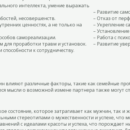
ального интеллекта, умение выражать
– Развитие само
абостей, несовершенств.
– Отказ от пер
утренних ценностях, а не только на
– Укрепление с
– Установление
особов самореализации.
– Работа с псих
ом для проработки травм и установок.
– Развитие уве
и способности к сотрудничеству.
н влияют различные факторы, такие как семейные про
я мысли о возможной измене партнера также могут сп
ое состояние, которое затрагивает как мужчин, так и 
льными стереотипами о мужественности и успехе, что м
равнений с идеалами красоты и успеха, что порождает 