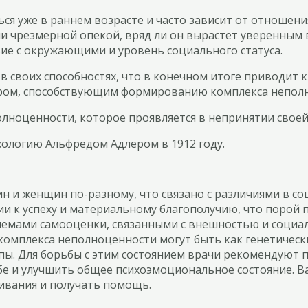
 уже в раннем возрасте и часто зависит от отношения
 чрезмерной опекой, вряд ли он вырастет уверенным в
ие с окружающими и уровень социального статуса.
в своих способностях, что в конечном итоге приводит к
ором, способствующим формированию комплекса непол
лноценности, которое проявляется в непринятии своей
хологию Альфредом Адлером в 1912 году.
н и женщин по-разному, что связано с различиями в со
ии к успеху и материальному благополучию, что порой
лемами самооценки, связанными с внешностью и социа
омплекса неполноценности могут быть как генетически
ы. Для борьбы с этим состоянием врачи рекомендуют п
ебе и улучшить общее психоэмоциональное состояние.
ивания и получать помощь.