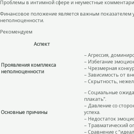
Проблемы в интимной сфере и неуместные комментарии
Финансовое положение является важным показателем 
неполноценности.
Рекомендуем
Аспект
– Агрессия, доминир
– Избегание эмоцион
Проявления комплекса
– Чрезмерная конкур
неполноценности
– Зависимость от вне
– Скрытность, нежел
– Социальные ожидан
плакать”.
– Давление со стор
Основные причины
успеха.
– Недостаток эмоци
– Травматический оп
– Сравнение с “иде