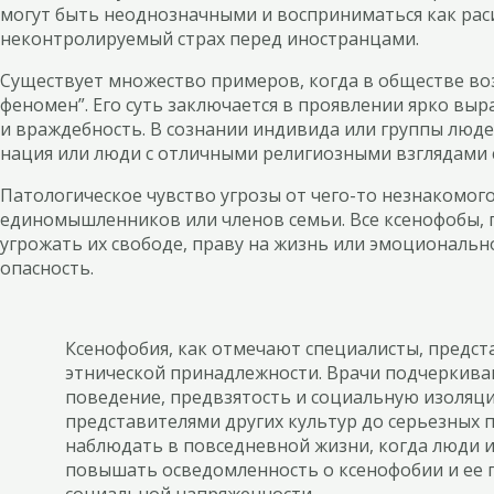
могут быть неоднозначными и восприниматься как ра
неконтролируемый страх перед иностранцами.
Существует множество примеров, когда в обществе воз
феномен”. Его суть заключается в проявлении ярко вы
и враждебность. В сознании индивида или группы людей
нация или люди с отличными религиозными взглядами 
Патологическое чувство угрозы от чего-то незнакомого
единомышленников или членов семьи. Все ксенофобы, п
угрожать их свободе, праву на жизнь или эмоциональ
опасность.
Ксенофобия, как отмечают специалисты, предст
этнической принадлежности. Врачи подчеркиваю
поведение, предвзятость и социальную изоляц
представителями других культур до серьезных 
наблюдать в повседневной жизни, когда люди 
повышать осведомленность о ксенофобии и ее 