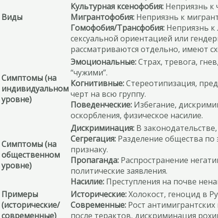
Культурная ксенофобия:
Неприязнь к 
Виды
Мигрантофобия:
Неприязнь к мигрант
Гомофобия/Трансфобия:
Неприязнь к
сексуальной ориентацией или гендер
рассматриваются отдельно, имеют сх
Эмоциональные:
Страх, тревога, гне
“чужими”.
Симптомы (на
Когнитивные:
Стереотипизация, пред
индивидуальном
черт на всю группу.
уровне)
Поведенческие:
Избегание, дискримин
оскорбления, физическое насилие.
Дискриминация:
В законодательстве,
Сегрегация:
Разделение общества по 
Симптомы (на
признаку.
общественном
Пропаганда:
Распространение негати
уровне)
политические заявления.
Насилие:
Преступления на почве нена
Примеры
Исторические:
Холокост, геноцид в Р
(исторические/
Современные:
Рост антимигрантских 
современные)
после терактов, дискриминация рохи