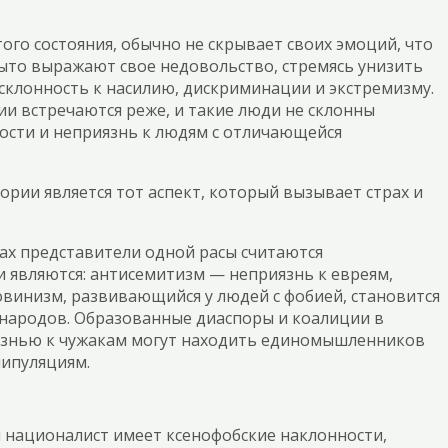
го состояния, обычно не скрывает своих эмоций, что
ыто выражают свое недовольство, стремясь унизить
 склонность к насилию, дискриминации и экстремизму.
ии встречаются реже, и такие люди не склонны
ости и неприязнь к людям с отличающейся
ории является тот аспект, который вызывает страх и
дах представители одной расы считаются
 являются: антисемитизм — неприязнь к евреям,
винизм, развивающийся у людей с фобией, становится
 народов. Образованные диаспоры и коалиции в
иязнью к чужакам могут находить единомышленников
нипуляциям.
и националист имеет ксенофобские наклонности,