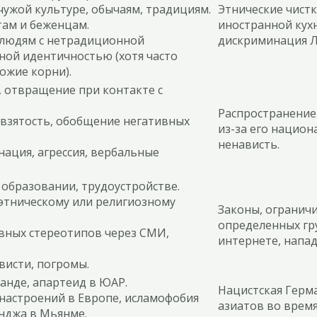
чужой культуре, обычаям, традициям.
Этнические чистк
ам и беженцам.
иностранной кухн
 людям с нетрадиционной
дискриминация Л
ной идентичностью (хотя часто
ожие корни).
в, отвращение при контакте с
Распространение 
взятость, обобщение негативных
из-за его нацио
ненависть.
ация, агрессия, вербальные
 образовании, трудоустройстве.
этническому или религиозному
Законы, ограничи
определенных гр
вных стереотипов через СМИ,
интернете, напад
висти, погромы.
уанде, апартеид в ЮАР.
Нацистская Герма
настроений в Европе, исламофобия
азиатов во время
нджа в Мьянме.