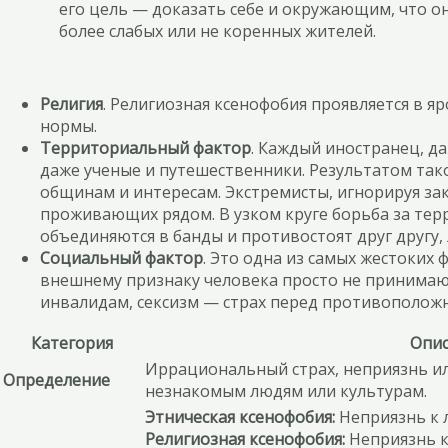
его цель — доказать себе и окружающим, что он
более слабых или не коренных жителей.
Религия
. Религиозная ксенофобия проявляется в 
нормы.
Территориальный фактор
. Каждый иностранец, д
даже ученые и путешественники. Результатом та
общинам и интересам. Экстремисты, игнорируя за
проживающих рядом. В узком круге борьба за тер
объединяются в банды и противостоят друг другу
Социальный фактор
. Это одна из самых жестоких
внешнему признаку человека просто не принимают 
инвалидам, сексизм — страх перед противоположн
Категория
Опи
Иррациональный страх, неприязнь ил
Определение
незнакомым людям или культурам.
Этническая ксенофобия:
Неприязнь к 
Религиозная ксенофобия:
Неприязнь к