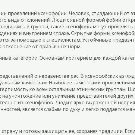
и проявлений ксенофобии. Человек, страдающий от это
ого вида отклонений. Люди с явной формой фобии откр
бъединяясь в группы, такие ксенофобы могут проявлять
еждениях и внутреннем страхе. Скрытые формы ксенофоб
ются за помощью к специалистам. Устойчивые предвзят
 отклонение от привычных норм.
ичные категории. Основным критерием для каждой катег
представлений о неравенстве рас. В ксенофобских взгля
уальным качествам. Наиболее заметными проявлениями
терпимость ко всем остальным этническим группам. Шо
 на уничтожение или унижение представителей других
ительно из ксенофобов. Люди с ярко выраженной непр
онностей, является слабым по духу и легко поддается ма
страну и готовы защищать ее, сохраняя традиции. Есл