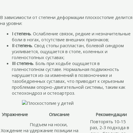
В зависимости от степени деформации плоскостопие делится
на уровни:
I степень
. Ослабление связок, редкие и незначительные
боли в ногах, отсутствие внешних признаков;
II степень
. Свод стопы распластан, болевой синдром
усиливается, ощущается в стопе, коленных и
голеностопных суставах;
III степень
. Боль при ходьбе ощущается в
голеностопном суставе. Нормальная подвижность
нарушается из-за изменений в позвоночнике и
тазобедренных суставах, что приводит к серьезным
проблемам опорно-двигательной системы, таким как
остеохондроз и остеоартроз.
Упражнение
Описание
Рекомендации
Повторять 10-15
Подъем на носки,
раз, 2-3 подхода в
Хождение на
удержание позиции на