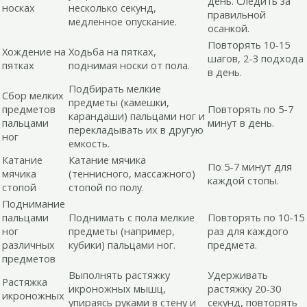
день. Следить за
носках
несколько секунд,
правильной
медленное опускание.
осанкой.
Повторять 10-15
Хождение на
Ходьба на пятках,
шагов, 2-3 подхода
пятках
поднимая носки от пола.
в день.
Подбирать мелкие
Сбор мелких
предметы (камешки,
предметов
Повторять по 5-7
карандаши) пальцами ног и
пальцами
минут в день.
перекладывать их в другую
ног
емкость.
Катание
Катание мячика
По 5-7 минут для
мячика
(теннисного, массажного)
каждой стопы.
стопой
стопой по полу.
Поднимание
пальцами
Поднимать с пола мелкие
Повторять по 10-15
ног
предметы (например,
раз для каждого
различных
кубики) пальцами ног.
предмета.
предметов
Выполнять растяжку
Удерживать
Растяжка
икроножных мышц,
растяжку 20-30
икроножных
упираясь руками в стену и
секунд, повторять