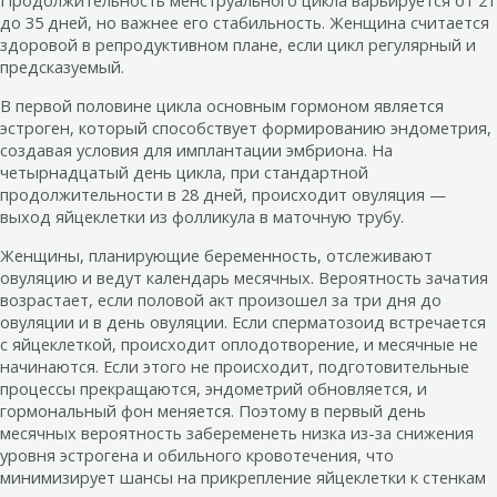
Продолжительность менструального цикла варьируется от 21
до 35 дней, но важнее его стабильность. Женщина считается
здоровой в репродуктивном плане, если цикл регулярный и
предсказуемый.
В первой половине цикла основным гормоном является
эстроген, который способствует формированию эндометрия,
создавая условия для имплантации эмбриона. На
четырнадцатый день цикла, при стандартной
продолжительности в 28 дней, происходит овуляция —
выход яйцеклетки из фолликула в маточную трубу.
Женщины, планирующие беременность, отслеживают
овуляцию и ведут календарь месячных. Вероятность зачатия
возрастает, если половой акт произошел за три дня до
овуляции и в день овуляции. Если сперматозоид встречается
с яйцеклеткой, происходит оплодотворение, и месячные не
начинаются. Если этого не происходит, подготовительные
процессы прекращаются, эндометрий обновляется, и
гормональный фон меняется. Поэтому в первый день
месячных вероятность забеременеть низка из-за снижения
уровня эстрогена и обильного кровотечения, что
минимизирует шансы на прикрепление яйцеклетки к стенкам