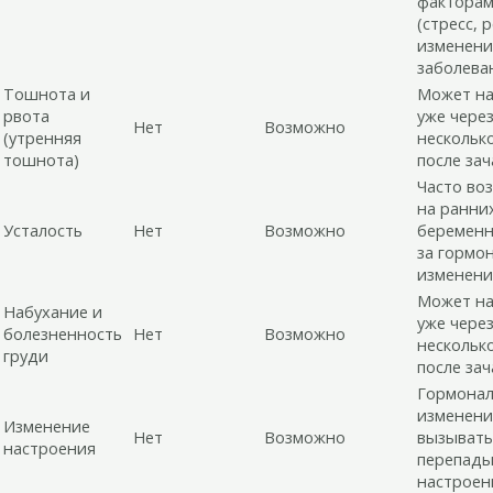
фактора
(стресс, 
изменени
заболеван
Тошнота и
Может на
рвота
уже чере
Нет
Возможно
(утренняя
нескольк
тошнота)
после зач
Часто во
на ранни
Усталость
Нет
Возможно
беременн
за гормо
изменени
Может на
Набухание и
уже чере
болезненность
Нет
Возможно
нескольк
груди
после зач
Гормона
изменени
Изменение
Нет
Возможно
вызывать
настроения
перепад
настроен