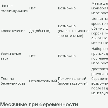
Матка да
Частое
Нет
Возможно
мочевой 
мочеиспускание
мере рост
Имплант
кровотеч
Возможно
обычно с
Кровотечение
Да (обычно)
(имплантационное
короче, ч
кровотечение)
обычные
месячные
Набор ве
Увеличение
происход
Нет
Возможно
веса
постепен
мере рост
Достове
результат
Тест на
Положительный
беременн
Отрицательный
беременность
(после задержки)
возможен
после за
менструа
Месячные при беременности: