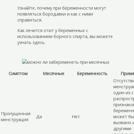
Узнайте, почему при беременности могут
появляться бородавки и как с ними
справиться.
Как лечится отит у беременных с
использованием борного спирта, вы можете
узнать здесь.
Симптом
Месячные
Беременность
Приме
Отсутств
менструа
один из 
распрост
признако
беременн
Пропущенная
Да
Нет
может бы
менструация
вызвано 
другими