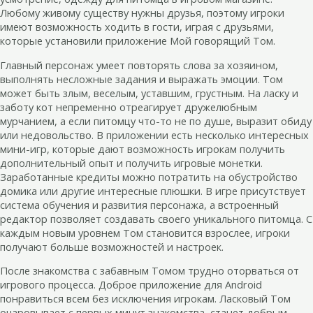
Любому живому существу нужны друзья, поэтому игроки
имеют возможность ходить в гости, играя с друзьями,
которые установили приложение Мой говорящий Том.
Главный персонаж умеет повторять слова за хозяином,
выполнять несложные задания и выражать эмоции. Том
может быть злым, веселым, уставшим, грустным. На ласку и
заботу кот непременно отреагирует дружелюбным
мурчанием, а если питомцу что-то не по душе, выразит обиду
или недовольство. В приложении есть несколько интересных
мини-игр, которые дают возможность игрокам получить
дополнительный опыт и получить игровые монетки.
Заработанные кредиты можно потратить на обустройство
домика или другие интересные плюшки. В игре присутствует
система обучения и развития персонажа, а встроенный
редактор позволяет создавать своего уникального питомца. С
каждым новым уровнем Том становится взрослее, игроки
получают больше возможностей и настроек.
После знакомства с забавным Томом трудно оторваться от
игрового процесса. Доброе приложение для Android
понравиться всем без исключения игрокам. Ласковый Том
очаровывает с первых минут знакомства, станет добрым