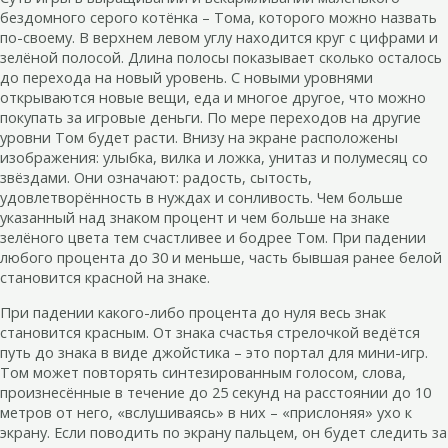
бездомного серого котёнка – Тома, которого можно назвать
по-своему. В верхнем левом углу находится круг с цифрами и
зелёной полосой. Длина полосы показывает сколько осталось
до перехода на новый уровень. С новыми уровнями
открываются новые вещи, еда и многое другое, что можно
покупать за игровые деньги. По мере переходов на другие
уровни Том будет расти. Внизу на экране расположены
изображения: улыбка, вилка и ложка, унитаз и полумесяц со
звёздами. Они означают: радость, сытость,
удовлетворённость в нуждах и сонливость. Чем больше
указанный над знаком процент и чем больше на знаке
зелёного цвета тем счастливее и бодрее Том. При падении
любого процента до 30 и меньше, часть бывшая ранее белой
становится красной на знаке.
При падении какого-либо процента до нуля весь знак
становится красным. От знака счастья стрелочкой ведётся
путь до знака в виде джойстика – это портал для мини-игр.
Том может повторять синтезированным голосом, слова,
произнесённые в течение до 25 секунд на расстоянии до 10
метров от него, «вслушиваясь» в них – «прислоняя» ухо к
экрану. Если поводить по экрану пальцем, он будет следить за