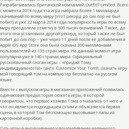
Разрабатывалась британской компанией Outfit7 Limited. Всего
с момента 2014 года эта игра набрала более 1 миллиарда
скачиваний по всему миру (этот рекорд до сих пор не был
побит) и уже 22 марта 2014 года популярность игры по всему
миру преодолела отметку в 500 тысяч скачиваний. Также, до
этого она установила другой рекорд, который также не был
побит до сих пор – уже через 11 дней после её добавления в
Apple iOS App Store она была скачана 300 миллионами
пользователей из 135 стран мира. На данный момент игра
популярна уже в 140 странах мира. Официальный
русскоязычный слоган игры – «придай Тому
индивидуальность!» (англ. Customize Your Tom!). Скачать игру
мой говорящий том на компьютер бесплатно на русском
языке.
Вместе с выпуском игры в магазинах приложений появилась
одинаковая предыстория сюжета игры, в которой
говорилось, что первые хозяева Тома отказались от него и
что он является подкидышем (этим и объясняется первая
сцена, в которой Том беспомощно высовывает лапы из
картонной коробки).
Суть игры в выращивании и вскармливании маленького