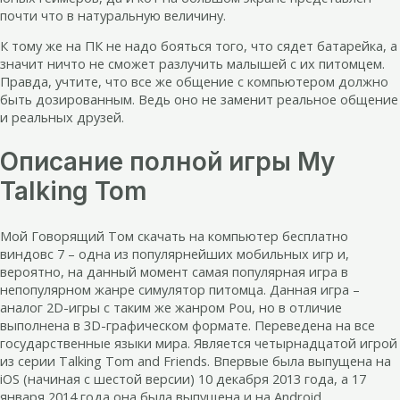
почти что в натуральную величину.
К тому же на ПК не надо бояться того, что сядет батарейка, а
значит ничто не сможет разлучить малышей с их питомцем.
Правда, учтите, что все же общение с компьютером должно
быть дозированным. Ведь оно не заменит реальное общение
и реальных друзей.
Описание полной игры My
Talking Tom
Мой Говорящий Том скачать на компьютер бесплатно
виндовс 7 – одна из популярнейших мобильных игр и,
вероятно, на данный момент самая популярная игра в
непопулярном жанре симулятор питомца. Данная игра –
аналог 2D-игры с таким же жанром Pou, но в отличие
выполнена в 3D-графическом формате. Переведена на все
государственные языки мира. Является четырнадцатой игрой
из серии Talking Tom and Friends. Впервые была выпущена на
iOS (начиная с шестой версии) 10 декабря 2013 года, а 17
января 2014 года она была выпущена и на Android.