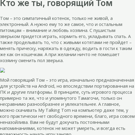
Кто же ты, говорящий Том
Том – это симпатичный котенок, только не живой, а
электронный. А нужно ему то же самое, что и остальным
питомцам – внимание и любовь хозяина. С пушистым
зверьком придется играть, кормить его, укладывать спать. А
также проделывать то, что с живыми котятами не пройдет –
менять прическу, наряжать в одежду, водить в гости к таким
же как он кошечкам. А при желании ничто не помешает
хозяину сменить пол зверька.
Мой говорящий Том – это игра, изначально предназначенная
для устройств на Android, но впоследствии портированная на
ПК и другие платформы. В принципе, суть игрового процесса
примерно та же, что и упомянутого Тамагочи, только он
несравнимо разнообразнее и увлекательнее. А главное,
можно скачивать My Talking Tom на компьютер даже тем, у
кого практически нет свободного времени, благо, игра совсем
неназойлива. Вам не будут докучать постоянными
напоминаниями, котенок не может умереть, и всегда есть
возможность начать игру заново.