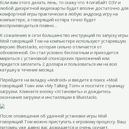
Если вам этого делать лень, то скажу что 4 гигабайт ОЗУ и
любой дискретной видеокарты будет вполне достаточно для
комфортной игры практически в любую андроид игру на
компьютере, а говорящий котяра точно будет
воспроизводиться плавно…
К сожалению в сети большинство инструкций по запуску игры
Мой говорящий Том на компьютере используют устаревшую
версию Bluestacks, которая сильно отличается от
обновленной. Он стал условно бесплатным и приходится
мириться с установкой спонсорских приложений или
придется заплатить 2 доллара и пользоваться им на всю
катушку в течение месяца.
Перейдите на вкладку «Android» и введите в поиск «Мой
говорящий Том» или «My Talking Tom» и посетите страницу
загрузки. Кликните кнопку «Установить» и дождитесь
окончания загрузки и инсталляции в Bluestacks.
После оповещения об удачной установке игры Мой
говорящий Том можно приступать к игровому процессу. Ваш
питомец уже давно вас дожидается и очень скучает.