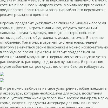
Задача игроков – вырастить персонажа из маленького милого
котенка в большого и мудрого кота. Мобильное приложение
предполагает воспитание и развитие забавного персонажа в
режиме реального времени.
Игрокам предстоит ухаживать за своим любимцем – вовремя
кормить, купать, играть с малышом, обучать различным
навыкам, покупать одежду, посещать ветеринара, если
питомец заболеет, обустраивать домик питомца. В отличие
от обычных Тамагочи, в игре нет системы напоминаний,
поэтому заниматься своим персонажем можно исключительно
в свободное время. При этом не стоит поддаваться на
обаяние милой мордашки. С первых минут игры нужно четко
распределить распорядок дня для пушистика. В противном
случае забавное хитрое существо очень быстро избалуется.
В игре можно выбирать на свое усмотрение любые предметы
и аксессуары, которые необходимы для ухода, воспитания
или обустройства жилища персонажа. Можно выбирать марку
корма, покупать предметы интерьера для комнат на свое
усмотрение, одежду для питомца в игровом магазине.