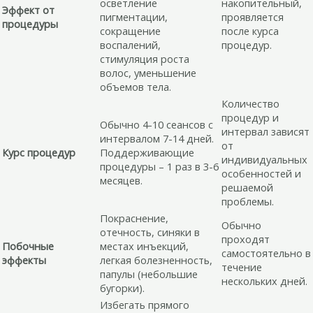
осветление
накопительный,
Эффект от
пигментации,
проявляется
процедуры
сокращение
после курса
воспалений,
процедур.
стимуляция роста
волос, уменьшение
объемов тела.
Количество
процедур и
Обычно 4-10 сеансов с
интервал зависят
интервалом 7-14 дней.
от
Курс процедур
Поддерживающие
индивидуальных
процедуры – 1 раз в 3-6
особенностей и
месяцев.
решаемой
проблемы.
Покраснение,
Обычно
отечность, синяки в
проходят
Побочные
местах инъекций,
самостоятельно в
эффекты
легкая болезненность,
течение
папулы (небольшие
нескольких дней.
бугорки).
Избегать прямого