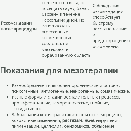
солнечного света, не
Соблюдение
посещать сауну, баню,
рекомендаций
бассейн в течение
способствует
нескольких дней, не
Рекомендации
быстрому
использовать
после процедуры
восстановлению
агрессивные
и
косметические
предотвращению
средства, не
осложнений.
массировать
обработанную область.
Показания для мезотерапии
Разнообразные типы болей: хронические и острые,
психогенные, ангиогенные, нейрогенные, соматические.
Разные формы и стадии воспалительных процессов:
пролиферативные, геморрагические, гнойные,
экссудативные.
Заболевания кожи: гравитационный птоз, морщины,
возрастные изменения,
растяжки
,
акне
, нарушения
пигментации, целлюлит,
онихомикоз
,
облысение
,