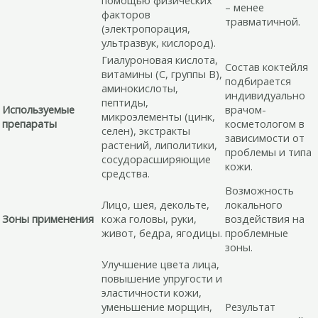
помощью физических
– менее
факторов
травматичной.
(электропорация,
ультразвук, кислород).
Гиалуроновая кислота,
Состав коктейля
витамины (С, группы В),
подбирается
аминокислоты,
индивидуально
пептиды,
Используемые
врачом-
микроэлементы (цинк,
препараты
косметологом в
селен), экстракты
зависимости от
растений, липолитики,
проблемы и типа
сосудорасширяющие
кожи.
средства.
Возможность
Лицо, шея, декольте,
локального
Зоны применения
кожа головы, руки,
воздействия на
живот, бедра, ягодицы.
проблемные
зоны.
Улучшение цвета лица,
повышение упругости и
эластичности кожи,
уменьшение морщин,
Результат