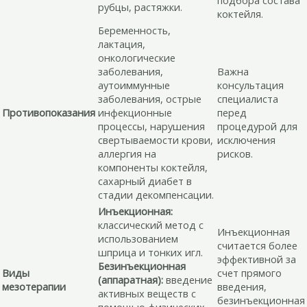
подбора состава
рубцы, растяжки.
коктейля.
Беременность,
лактация,
онкологические
заболевания,
Важна
аутоиммунные
консультация
заболевания, острые
специалиста
Противопоказания
инфекционные
перед
процессы, нарушения
процедурой для
свертываемости крови,
исключения
аллергия на
рисков.
компоненты коктейля,
сахарный диабет в
стадии декомпенсации.
Инъекционная:
классический метод с
Инъекционная
использованием
считается более
шприца и тонких игл.
эффективной за
Безинъекционная
Виды
счет прямого
(аппаратная):
введение
мезотерапии
введения,
активных веществ с
безинъекционная