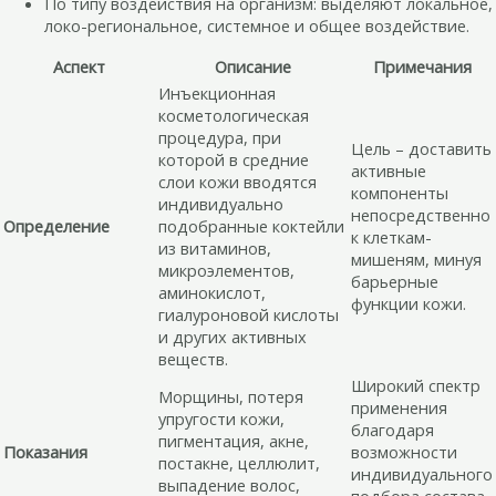
По типу воздействия на организм: выделяют локальное,
локо-региональное, системное и общее воздействие.
Аспект
Описание
Примечания
Инъекционная
косметологическая
процедура, при
Цель – доставить
которой в средние
активные
слои кожи вводятся
компоненты
индивидуально
непосредственно
Определение
подобранные коктейли
к клеткам-
из витаминов,
мишеням, минуя
микроэлементов,
барьерные
аминокислот,
функции кожи.
гиалуроновой кислоты
и других активных
веществ.
Широкий спектр
Морщины, потеря
применения
упругости кожи,
благодаря
пигментация, акне,
Показания
возможности
постакне, целлюлит,
индивидуального
выпадение волос,