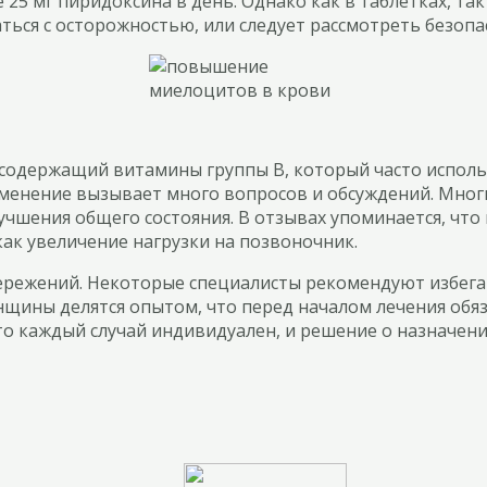
5 мг пиридоксина в день. Однако как в таблетках, так 
ься с осторожностью, или следует рассмотреть безопа
одержащий витамины группы B, который часто использ
именение вызывает много вопросов и обсуждений. Мно
учшения общего состояния. В отзывах упоминается, что
как увеличение нагрузки на позвоночник.
тережений. Некоторые специалисты рекомендуют избег
щины делятся опытом, что перед началом лечения обяз
то каждый случай индивидуален, и решение о назначен