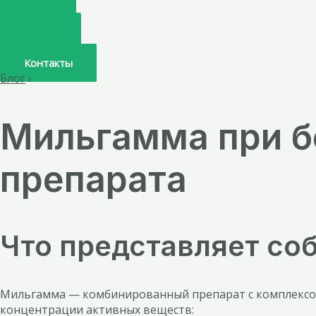
Главная
О нас
Услуги
Врачи
Контакты
Блог
›
Мильгамма при б
препарата
Что представляет со
Мильгамма — комбинированный препарат с комплексом
концентрации активных веществ: