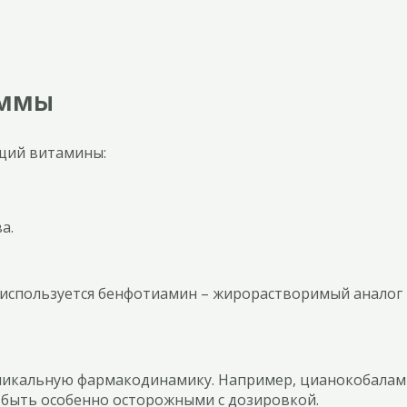
аммы
щий витамины:
а.
 используется бенфотиамин – жирорастворимый аналог 
никальную фармакодинамику. Например, цианокобалами
быть особенно осторожными с дозировкой.