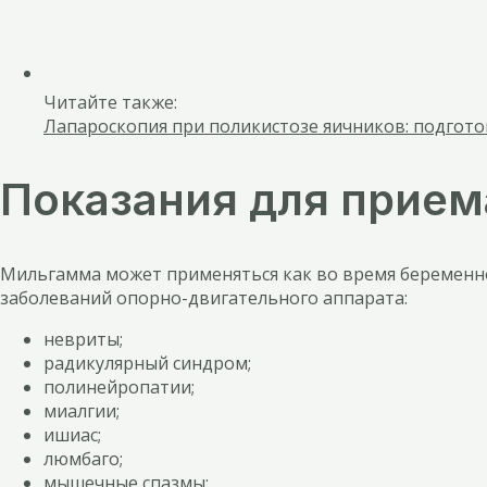
Читайте также:
Лапароскопия при поликистозе яичников: подгото
Показания для прие
Мильгамма может применяться как во время беременнос
заболеваний опорно-двигательного аппарата:
невриты;
радикулярный синдром;
полинейропатии;
миалгии;
ишиас;
люмбаго;
мышечные спазмы;