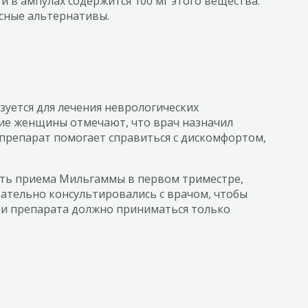
и в ампулах содержится 100 мг этого вещества.
сные альтернативы.
уется для лечения неврологических
гие женщины отмечают, что врач назначил
 препарат помогает справиться с дискомфортом,
ать приема Мильгаммы в первом триместре,
ательно консультировались с врачом, чтобы
ии препарата должно приниматься только