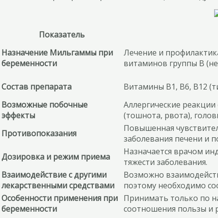
Показатель
Назначение Мильгаммы при
Лечение и профилактика
беременности
витаминов группы В (нев
Состав препарата
Витамины В1, В6, В12 (
Возможные побочные
Аллергические реакции 
эффекты
(тошнота, рвота), голов
Повышенная чувствител
Противопоказания
заболевания печени и п
Назначается врачом инд
Дозировка и режим приема
тяжести заболевания.
Взаимодействие с другими
Возможно взаимодейств
лекарственными средствами
поэтому необходимо со
Особенности применения при
Принимать только по н
беременности
соотношения пользы и р