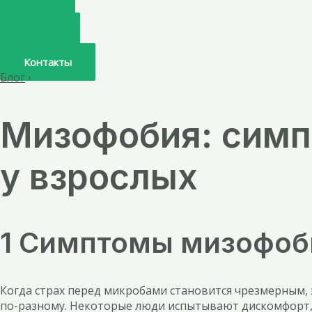
Главная
О нас
Услуги
Врачи
Контакты
Блог
›
Мизофобия: симп
у взрослых
1 Симптомы мизофоб
Когда страх перед микробами становится чрезмерным, 
по-разному. Некоторые люди испытывают дискомфорт, е