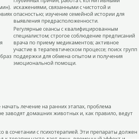
глубинных причин; работа с когнитивными
ин).
искажениями, связанными с чистотой и
овиях
опасностью; изучение семейной истории для
выявления предрасположенности.
Регулярные сеансы с квалифицированным
специалистом; строгое соблюдение предписаний
я
врача по приему медикаментов; активное
участие в терапевтическом процессе; поиск групп
образ
поддержки для обмена опытом и получения
эмоциональной помощи.
е начать лечение на ранних этапах, проблема
не заводят домашних животных и, как правило, ведут
о в сочетании с психотерапией. Эти препараты должен
од к терапии часто дает лишь временный эффект и