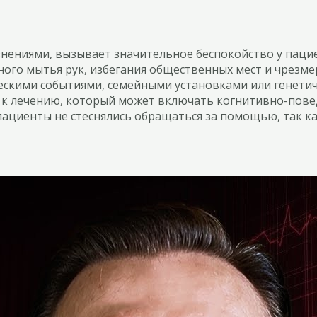
знениями, вызывает значительное беспокойство у паци
нного мытья рук, избегания общественных мест и чрезм
ескими событиями, семейными установками или генети
 к лечению, который может включать когнитивно-пове
 пациенты не стеснялись обращаться за помощью, так