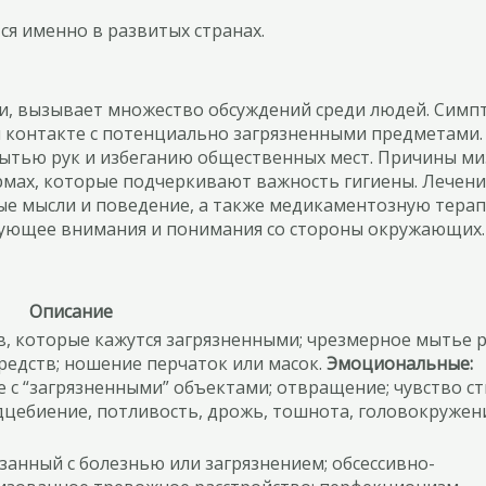
ся именно в развитых странах.
и, вызывает множество обсуждений среди людей. Симп
при контакте с потенциально загрязненными предметам
мытью рук и избеганию общественных мест. Причины миз
ормах, которые подчеркивают важность гигиены. Лече
ые мысли и поведение, а также медикаментозную тера
ебующее внимания и понимания со стороны окружающих.
Описание
, которые кажутся загрязненными; чрезмерное мытье р
едств; ношение перчаток или масок.
Эмоциональные:
те с “загрязненными” объектами; отвращение; чувство с
цебиение, потливость, дрожь, тошнота, головокружен
занный с болезнью или загрязнением; обсессивно-