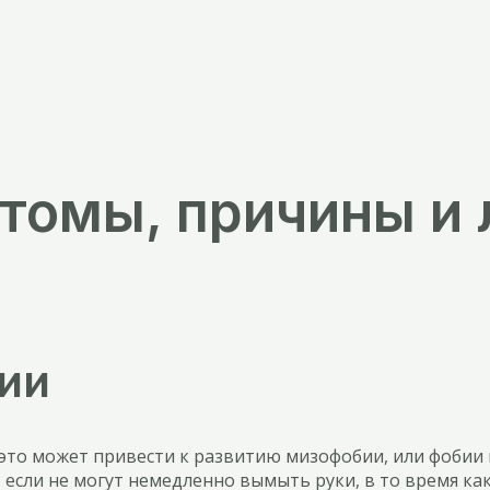
томы, причины и 
ии
это может привести к развитию мизофобии, или фобии 
сли не могут немедленно вымыть руки, в то время как 