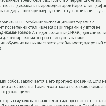
лизованное тревожное расстройство; перфекционизм.
нность; дисбаланс нейромедиаторов (серотонин, дофам
пагандирующих чрезмерную чистоту; воспитание в усл
рапия (КПТ), особенно экспозиционная терапия с
т постепенно сталкивается с триггерами и учится не
дикаментозное:
Антидепрессанты (СИОЗС) для снижени
и для купирования острых приступов паники.
ия; обучение навыкам стрессоустойчивости; здоровый 
.
 микробов, заключается в его прогрессировании. Если н
ции от общества. Такие люди часто не создают семьи, 
 и окружающими.
торых случаях назначаются антидепрессанты, но тольк
ый прием может быть опасен для здоровья. Такой подх