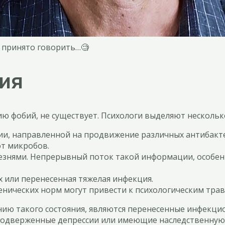
 принято говорить…🧐
ия
 фобий, не существует. Психологи выделяют несколько
ии, направленной на продвижение различных антибакте
от микробов.
езнями. Непрерывный поток такой информации, особен
х или перенесенная тяжелая инфекция.
иенических норм могут привести к психологическим тр
 такого состояния, являются перенесенные инфекцион
, подверженные депрессии или имеющие наследственну