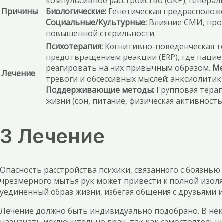
компульсивное расстройство (ОКР); генера
Причины
Биологические:
Генетическая предрасположе
Социальные/Культурные:
Влияние СМИ, про
повышенной стерильности.
Психотерапия:
Когнитивно-поведенческая те
предотвращением реакции (ERP), где пациен
реагировать на них привычным образом.
Ме
Лечение
тревоги и обсессивных мыслей; анксиолитик
Поддерживающие методы:
Групповая терап
жизни (сон, питание, физическая активность)
3 Лечение
Опасность расстройства психики, связанного с боязнью
чрезмерного мытья рук может привести к полной изоля
уединенный образ жизни, избегая общения с друзьями
Лечение должно быть индивидуально подобрано. В неко
назначать исключительно врач, так как самостоятельн