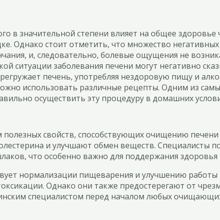
го в значительной степени влияет на общее здоровье ч
ядке. Однако стоит отметить, что множество негативны
нчания, и, следовательно, болевые ощущения не возни
кой ситуации заболевания печени могут негативно сказы
ерегружает печень, употребляя нездоровую пищу и алк
 можно использовать различные рецепты. Одним из сам
равильно осуществить эту процедуру в домашних услов
 полезных свойств, способствующих очищению печени и
олестерина и улучшают обмен веществ. Специалисты по
лаков, что особенно важно для поддержания здоровья 
обствует нормализации пищеварения и улучшению работ
токсикации. Однако они также предостерегают от чрезм
цинским специалистом перед началом любых очищающи