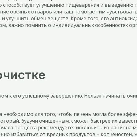
что способствует улучшению пищеварения и выведению т
ние овсяных отваров или каш помогает им чувствовать
а и улучшить обмен веществ. Кроме того, его антиокси
вом, важно помнить о индивидуальных особенностях ор
очистке
ючом к его успешному завершению. Нельзя начинать оч
 необходимо для того, чтобы печень могла более эффе
который, будучи очищенным, сможет быстрее их вывест
ачала процесса рекомендуется исключить из рациона м
но избавиться от вредных продуктов – копченостей, ж