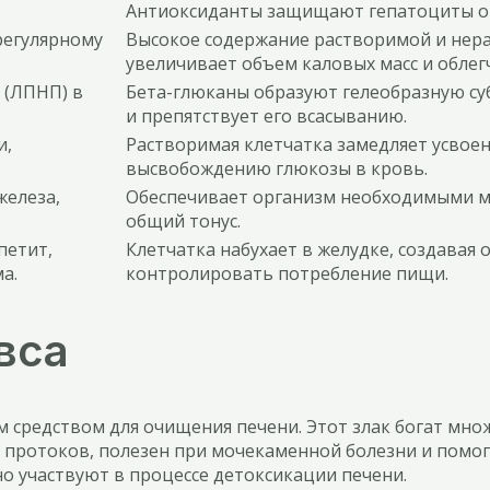
Антиоксиданты защищают гепатоциты о
регулярному
Высокое содержание растворимой и нера
увеличивает объем каловых масс и облег
 (ЛПНП) в
Бета-глюканы образуют гелеобразную су
и препятствует его всасыванию.
и,
Растворимая клетчатка замедляет усвоен
высвобождению глюкозы в кровь.
железа,
Обеспечивает организм необходимыми м
общий тонус.
петит,
Клетчатка набухает в желудке, создавая
а.
контролировать потребление пищи.
вса
м средством для очищения печени. Этот злак богат мн
 протоков, полезен при мочекаменной болезни и помог
но участвуют в процессе детоксикации печени.